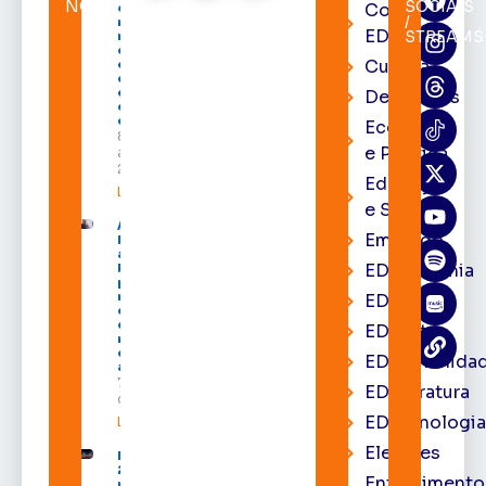
NOTÍCIAS
SOCIAIS
Cortes
expediente
/
na sede e
EDcast
STREAMS
nos
cartórios
Cultura
eleitorais
de todo o
estado nos
Destaques
dias 10 e 11
de agosto
Economia
8 de
e Política
agosto de
2026
Educação
Leia mais »
e Saúde
Acácio
Emprego
Favacho
apresenta
EDacademia
balanço
parcial do
mandato
EDbrasília
com mais
de R$ 668
EDcast
milhões
destinados
EDcomunida
ao Amapá
7 de agosto
EDliteratura
de 2026
EDtecnologi
Leia mais »
Eleições
Expofeira
2026 começa
Entrenimento
neste sábado