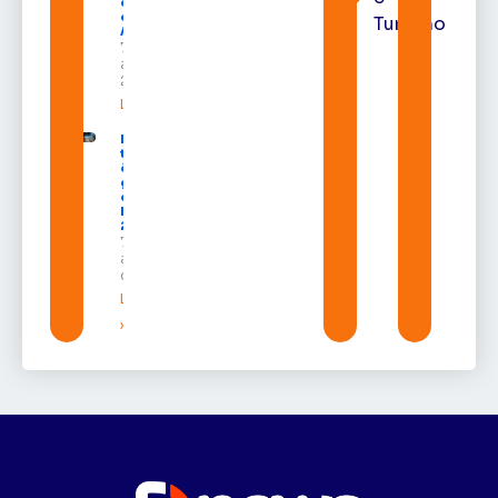
do Pleno
do TRE-
Turismo
AP
7 de
agosto de
2026
Leia mais »
Macapá
terá
ônibus
gratuitos
durante a
Expofeira
2026
7 de
agosto
de 2026
Leia mais
»