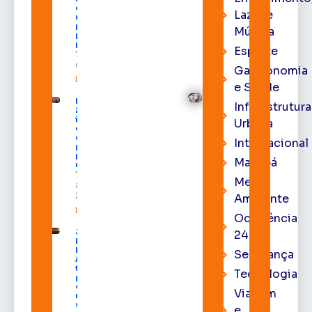
com shows,
Lazer e
negócios e
programação
Música
para todos os
públicos
Esporte
7 de agosto
de 2026
Gastronomia
Leia mais »
e Saúde
Expofeira
Infraestrutura
2026
impulsiona
Urbana
economia
e aumenta
Internacional
procura
por hotéis
Macapá
na capital
7 de
Meio
agosto de
2026
Ambiente
Leia mais »
Ocorrência
Juiz
24h
Diego
Moura de
Segurança
Araújo
toma
Tecnologia
posse
como
Viagem
membro
substituto
e