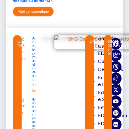
vez que eu comentar.
Amapá
Acácio
ÚLTIMAS
CATEGORIAS
REDES
Favacho
NOTÍCIAS
SOCIAIS
Cortes
apresenta
/
balanço
EDcast
STREAM
parcial do
mandato
Cultura
com mais
de R$ 668
milhões
Destaques
destinados
ao Amapá
Economia
7 de agosto
e Política
de 2026
Leia mais »
Educação
e Saúde
Expofeira
2026 começa
Emprego
neste sábado
com shows,
negócios e
EDacademia
programação
para todos os
EDbrasília
públicos