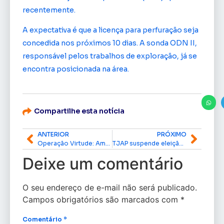
recentemente.
A expectativa é que a licença para perfuração seja
concedida nos próximos 10 dias. A sonda ODN II,
responsável pelos trabalhos de exploração, já se
encontra posicionada na área.
Compartilhe esta notícia
ANTERIOR
PRÓXIMO
Operação Virtude: Amapá participa de ação nacional de combate à violência contra idosos
TJAP suspende eleição antecipada da Câmara de Macapá com chapa única liderada por DaLua
Deixe um comentário
O seu endereço de e-mail não será publicado.
Campos obrigatórios são marcados com
*
Comentário
*