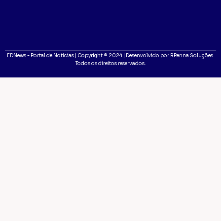
EDNews - Portal de Notícias | Copyright ® 2024 | Desenvolvido por RPenna Soluções.
Todos os direitos reservados.