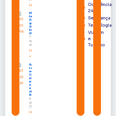
Ocorrência
Leia mais »
24h
Macapá
terá
Segurança
ônibus
gratuitos
Tecnologia
durante a
Expofeira
Viagem
2026
7 de
e
agosto
Turismo
de 2026
Leia mais
»
Após veto,
Lula envia
ao
Congresso
projeto
para criar
a UNIFRON
e grava
vídeo para
Randolfe
6 de
agosto de
2026
Leia mais »