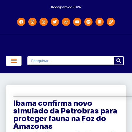
8 de agosto de 2026
Economia e Política
Saúde e Educação
Ibama confirma novo
simulado da Petrobras para
proteger fauna na Foz do
Amazonas