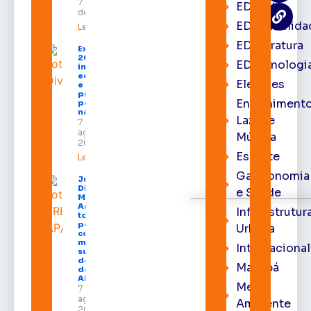
7 de agosto
EDcast
de 2026
EDcomunida
Leia mais »
EDliteratura
Expofeira
2026
EDtecnologi
impulsiona
economia
Eleições
e aumenta
procura
Entrenimento
por hotéis
na capital
Lazer e
7 de
agosto de
Música
2026
Esporte
Leia mais »
Gastronomia
Juiz
Diego
e Saúde
Moura de
Araújo
Infraestrutur
toma
posse
Urbana
como
membro
Internacional
substituto
do Pleno
Macapá
do TRE-
AP
Meio
7 de
agosto de
Ambiente
2026