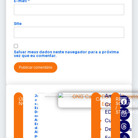
E-mail
*
Site
Salvar meus dados neste navegador para a próxima
vez que eu comentar.
Amapá
Jornalista
ÚLTIMAS
CATEGORIAS
REDES
e cronista
NOTÍCIAS
SOCIAIS
Cortes
esportivo
/
Edinho
EDcast
STREAM
Duarte é
nomeado
Cultura
Assessor
Especial
da
Destaques
ABRACE
para a
Economia