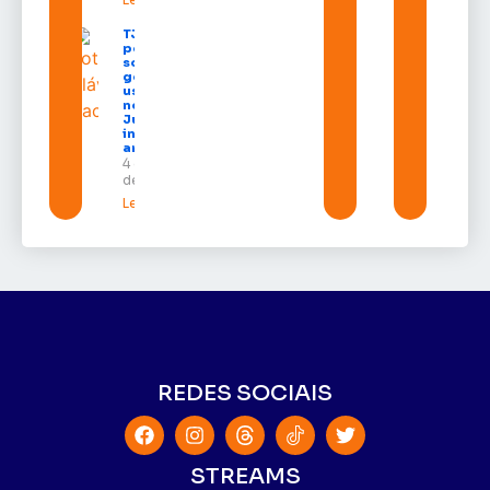
TJAP alerta
população
sobre
golpes com
uso do
nome da
Justiça e
inteligência
artificial
4 de agosto
de 2026
Leia mais »
REDES SOCIAIS
STREAMS