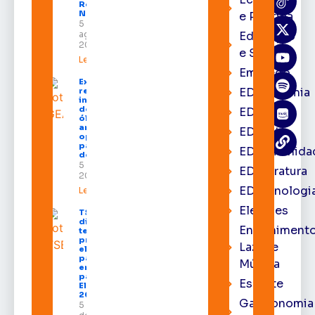
Região
Norte
e Política
5 de
agosto de
Educação
2026
e Saúde
Leia mais »
Emprego
Expofeira 2026
EDacademia
reúne grandes
investidores
do setor de
EDbrasília
óleo e gás e
amplia
EDcast
oportunidades
para empresas
EDcomunida
do Amapá
5 de agosto de
EDliteratura
2026
EDtecnologi
Leia mais »
Eleições
TSE define
divisão do
Entrenimento
tempo de
propaganda
Lazer e
eleitoral e
participação
Música
em debates
para as
Esporte
Eleições
2026
Gastronomia
5 de agosto