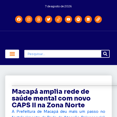
7 de agosto de 2026
Economia e Política
Saúde e Educação
Macapá amplia rede de
saúde mental com novo
CAPS II na Zona Norte
A Prefeitura de Macapá deu mais um passo no