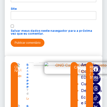
Site
Salvar meus dados neste navegador para a próxima
vez que eu comentar.
Amapá
Expofeira
ÚLTIMAS
CATEGORIAS
REDES
2026 começa
NOTÍCIAS
SOCIAIS
Cortes
neste sábado
/
com shows,
EDcast
STREAMS
negócios e
programação
Cultura
para todos os
públicos
7 de agosto
Destaques
de 2026
Economia
Leia mais »
e Política
Expofeira