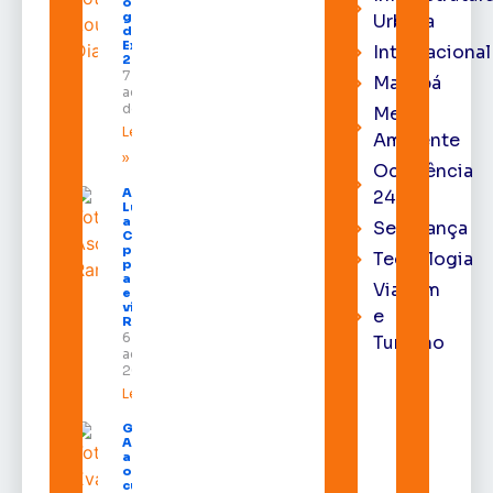
ônibus
gratuitos
Urbana
durante a
Expofeira
Internacional
2026
7 de
Macapá
agosto
de 2026
Meio
Leia mais
Ambiente
»
Ocorrência
Após veto,
24h
Lula envia
ao
Segurança
Congresso
projeto
Tecnologia
para criar
a UNIFRON
Viagem
e grava
vídeo para
e
Randolfe
6 de
Turismo
agosto de
2026
Leia mais »
Governo do
Amapá
amplia
oferta de
cursos