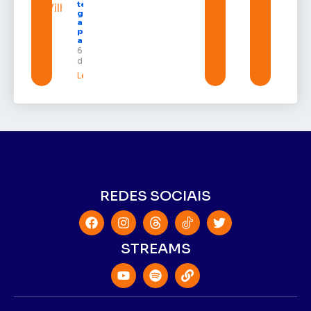
técnicos e
garante
auxílio
permanência
a estudantes
6 de agosto
de 2026
Leia mais »
REDES SOCIAIS
STREAMS