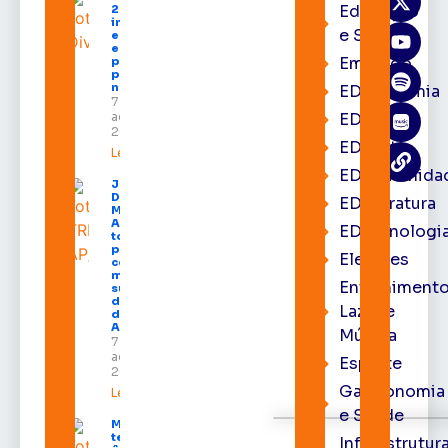
Educação
2026
impulsiona
e Saúde
economia
e aumenta
Emprego
procura
por hotéis
na capital
EDacademia
7 de
agosto de
EDbrasília
2026
EDcast
Leia mais »
EDcomunida
Juiz
Diego
EDliteratura
Moura de
Araújo
EDtecnologi
toma
posse
Eleições
como
membro
Entrenimento
substituto
do Pleno
Lazer e
do TRE-
AP
Música
7 de
agosto de
Esporte
2026
Gastronomia
Leia mais »
e Saúde
Macapá
terá
Infraestrutur