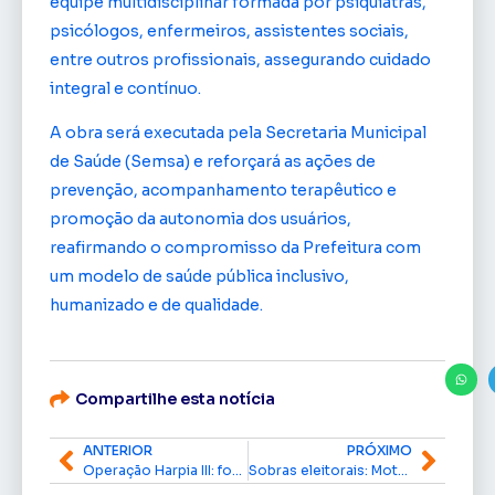
equipe multidisciplinar formada por psiquiatras,
psicólogos, enfermeiros, assistentes sociais,
entre outros profissionais, assegurando cuidado
integral e contínuo.
A obra será executada pela Secretaria Municipal
de Saúde (Semsa) e reforçará as ações de
prevenção, acompanhamento terapêutico e
promoção da autonomia dos usuários,
reafirmando o compromisso da Prefeitura com
um modelo de saúde pública inclusivo,
humanizado e de qualidade.
Compartilhe esta notícia
ANTERIOR
PRÓXIMO
Operação Harpia III: força-tarefa nacional cumpre 170 mandados no Amapá e em mais oito estados
Sobras eleitorais: Motta recorre ao STF para manter entendimento de Lewandowski e evitar perda de mandatos de 7 deputados