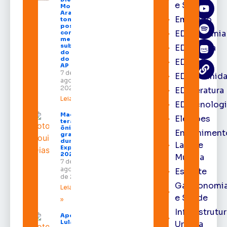
e Saúde
Moura de
Araújo
Emprego
toma
posse
EDacademia
como
membro
substituto
EDbrasília
do Pleno
do TRE-
EDcast
AP
7 de
EDcomunid
agosto de
2026
EDliteratura
Leia mais »
EDtecnologi
Macapá
Eleições
terá
ônibus
Entreniment
gratuitos
durante a
Lazer e
Expofeira
2026
Música
7 de
agosto
Esporte
de 2026
Gastronomi
Leia mais
e Saúde
»
Infraestrutu
Após veto,
Lula envia
Urbana