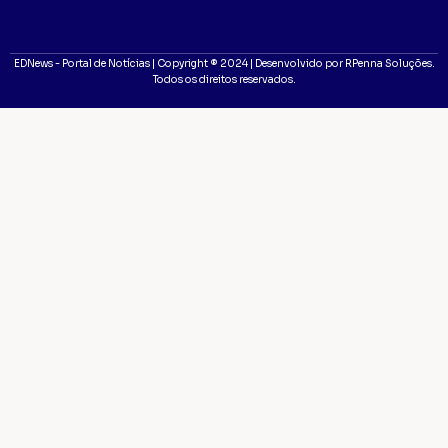
EDNews - Portal de Notícias | Copyright ® 2024 | Desenvolvido por RPenna Soluções.
Todos os direitos reservados.