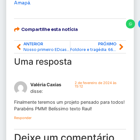
Amapá.
Compartilhe esta notícia
ANTERIOR
PRÓXIMO
Nosso primeiro EDcast de 2024 está imperdível!
Folclore e tragédia: 66 anos da morte de Coaracy Nunes, Hildemar Maia e Hamilton Silva
Uma resposta
2 de fevereiro de 2024 às
Valéria Caxias
15:12
disse:
Finalmente teremos um projeto pensado para todos!
Parabéns PMM! Belíssimo texto Raul!
Responder
Deixe um comentário