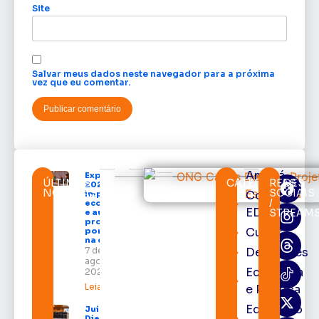
Site
Salvar meus dados neste navegador para a próxima
vez que eu comentar.
Amapá
Expofeira
ÚLTIMAS
CATEGORIAS
REDES
2026
NOTÍCIAS
SOCIAIS
Cortes
impulsiona
/
economia
EDcast
STREAM
e aumenta
procura
Cultura
por hotéis
na capital
7 de
Destaques
agosto de
Economia
2026
Leia mais »
e Política
Educação
Juiz
Diego