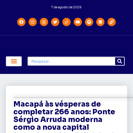
7 de agosto de 2026
Economia e Política
Saúde e Educação
Macapá às vésperas de
completar 266 anos: Ponte
Sérgio Arruda moderna
como a nova capital