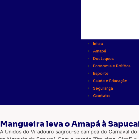
Início
Amapá
Destaques
Economia e Política
Esporte
Saúde e Educação
Segurança
Contato
Mangueira leva o Amapá à Sapucaí,
A Unidos do Viradouro sagrou-se campeã do Carnaval do Ri
na Marquês de Sapucaí. Com o enredo “Pra cima, Ciça!”, 