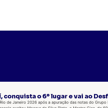
 conquista o 6º lugar e vai ao Des
o de Janeiro 2026 após a apuração das notas do Grupo Esp
a escola exaltou Moacyr da Silva Pinto, o Mestre Ciça, d