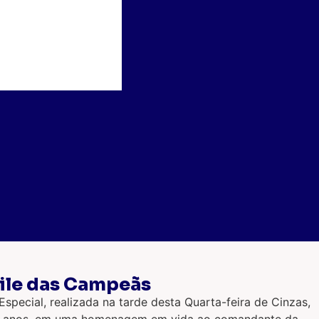
file das Campeãs
ecial, realizada na tarde desta Quarta-feira de Cinzas,
e 69 anos, em uma homenagem em vida ao comandante da