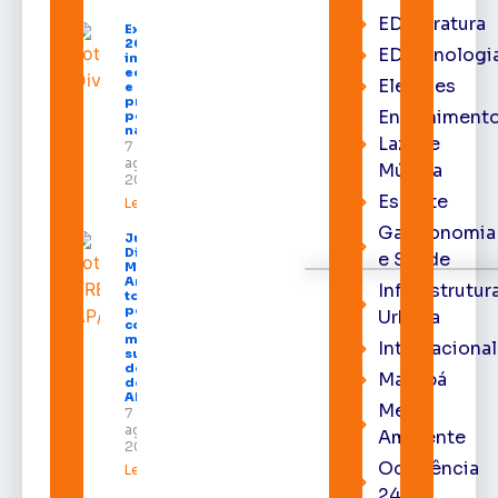
EDliteratura
Expofeira
2026
EDtecnologi
impulsiona
economia
Eleições
e aumenta
procura
Entrenimento
por hotéis
na capital
Lazer e
7 de
agosto de
Música
2026
Esporte
Leia mais »
Gastronomia
Juiz
Diego
e Saúde
Moura de
Araújo
Infraestrutur
toma
posse
Urbana
como
membro
Internacional
substituto
do Pleno
Macapá
do TRE-
AP
Meio
7 de
agosto de
Ambiente
2026
Ocorrência
Leia mais »
24h