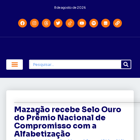
8 de agosto de 2026
Economia e Política
Saúde e Educação
Mazagão recebe Selo Ouro
do Prêmio Nacional de
Compromisso com a
Alfabetização