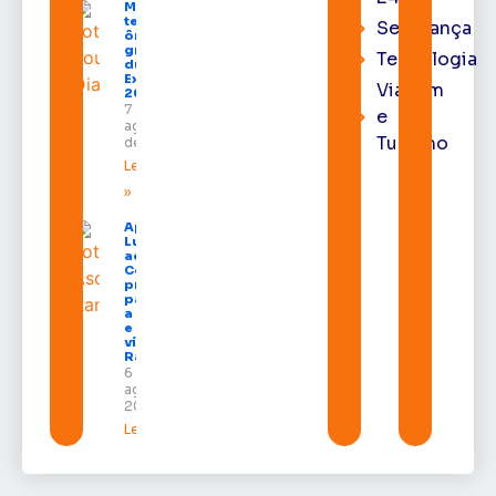
Macapá
terá
Segurança
ônibus
gratuitos
Tecnologia
durante a
Expofeira
Viagem
2026
7 de
e
agosto
Turismo
de 2026
Leia mais
»
Após veto,
Lula envia
ao
Congresso
projeto
para criar
a UNIFRON
e grava
vídeo para
Randolfe
6 de
agosto de
2026
Leia mais »