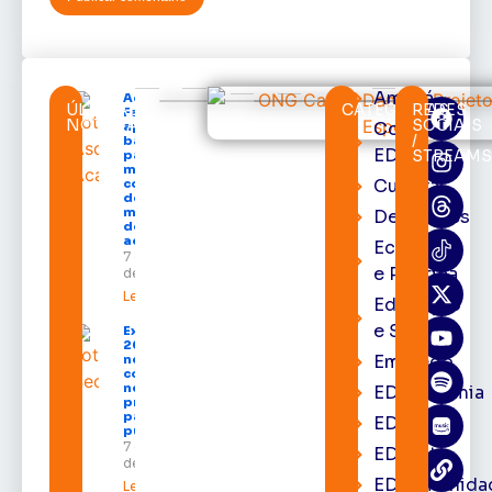
Amapá
Acácio
ÚLTIMAS
CATEGORIAS
REDES
Favacho
NOTÍCIAS
SOCIAIS
Cortes
apresenta
/
balanço
EDcast
STREAM
parcial do
mandato
Cultura
com mais
de R$ 668
milhões
Destaques
destinados
ao Amapá
Economia
7 de agosto
e Política
de 2026
Leia mais »
Educação
e Saúde
Expofeira
2026 começa
Emprego
neste sábado
com shows,
negócios e
EDacademia
programação
para todos os
EDbrasília
públicos
7 de agosto
EDcast
de 2026
EDcomunida
Leia mais »