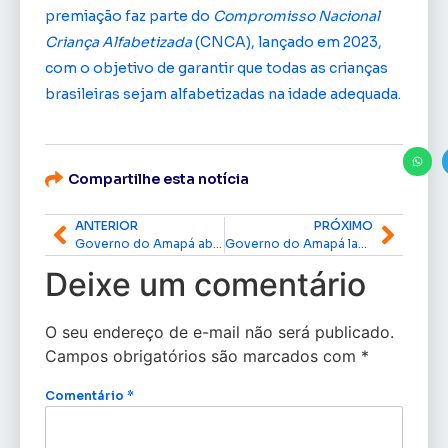
premiação faz parte do
Compromisso Nacional
Criança Alfabetizada
(CNCA), lançado em 2023,
com o objetivo de garantir que todas as crianças
brasileiras sejam alfabetizadas na idade adequada.
Compartilhe esta notícia
ANTERIOR
PRÓXIMO
Governo do Amapá abre inscrições para a segunda edição do projeto ‘Arena Meio do Mundo’
Governo do Amapá lança ‘Escola Segura’ com Botão de Alerta em 101 escolas em Macapá e Santana
Deixe um comentário
O seu endereço de e-mail não será publicado.
Campos obrigatórios são marcados com
*
Comentário
*