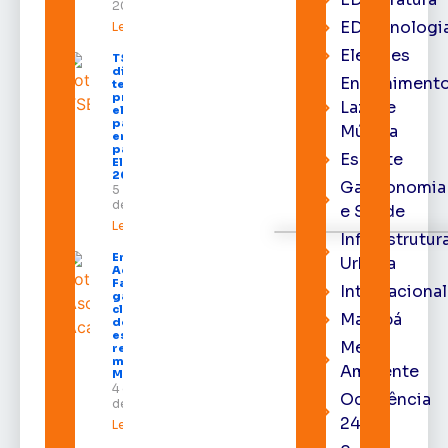
2026
EDtecnologi
Leia mais »
Eleições
TSE define
divisão do
Entrenimento
tempo de
propaganda
Lazer e
eleitoral e
participação
Música
em debates
para as
Esporte
Eleições
2026
Gastronomia
5 de agosto
de 2026
e Saúde
Leia mais »
Infraestrutur
Emenda de
Urbana
Acácio
Favacho
Internacional
garante
climatização
Macapá
de todas as
escolas da
Meio
rede
municipal de
Ambiente
Macapá
4 de agosto
Ocorrência
de 2026
24h
Leia mais »