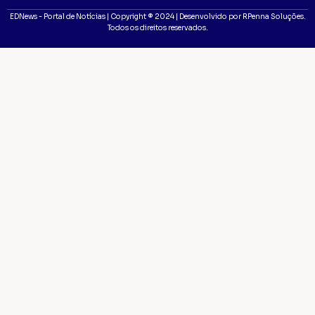
EDNews - Portal de Notícias | Copyright ® 2024 | Desenvolvido por RPenna Soluções.
Todos os direitos reservados.