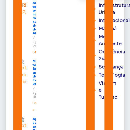
Araújo
Infraestrutur
toma
posse
Urbana
como
membro
Internacional
substituto
do Pleno
Macapá
do TRE-
AP
Meio
7 de
agosto de
Ambiente
2026
Ocorrência
Leia mais »
24h
Macapá
terá
Segurança
ônibus
gratuitos
Tecnologia
durante a
Expofeira
Viagem
2026
7 de
e
agosto
Turismo
de 2026
Leia mais
»
Após veto,
Lula envia
ao