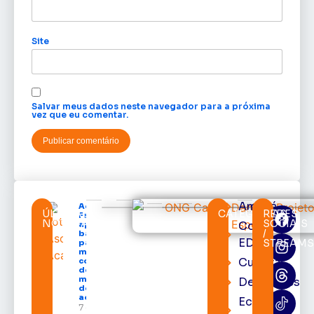
Site
Salvar meus dados neste navegador para a próxima
vez que eu comentar.
Amapá
Acácio
ÚLTIMAS
CATEGORIAS
REDES
Favacho
NOTÍCIAS
SOCIAIS
Cortes
apresenta
/
balanço
EDcast
STREAM
parcial do
mandato
Cultura
com mais
de R$ 668
milhões
Destaques
destinados
ao Amapá
Economia
7 de agosto