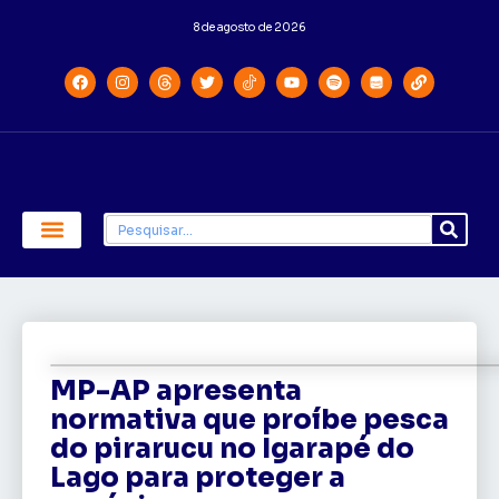
8 de agosto de 2026
Economia e Política
Saúde e Educação
MP-AP apresenta
normativa que proíbe pesca
do pirarucu no Igarapé do
Lago para proteger a