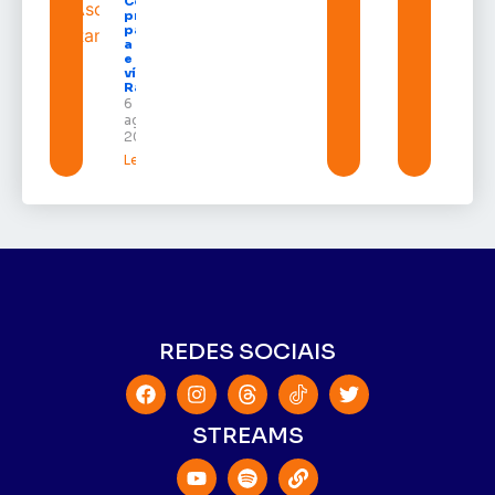
Congresso
projeto
para criar
a UNIFRON
e grava
vídeo para
Randolfe
6 de
agosto de
2026
Leia mais »
REDES SOCIAIS
STREAMS