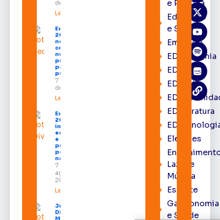
e Política
de 2026
Leia mais »
Educação
e Saúde
Expofeira
2026 começa
Emprego
neste sábado
com shows,
negócios e
EDacademia
programação
para todos os
EDbrasília
públicos
7 de agosto
EDcast
de 2026
EDcomunida
Leia mais »
EDliteratura
Expofeira
2026
EDtecnologi
impulsiona
economia
Eleições
e aumenta
procura
Entrenimento
por hotéis
na capital
Lazer e
7 de
agosto de
Música
2026
Esporte
Leia mais »
Gastronomia
Juiz
Diego
e Saúde
Moura de