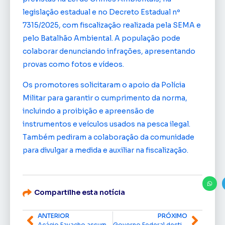
legislação estadual e no Decreto Estadual nº
7315/2025, com fiscalização realizada pela SEMA e
pelo Batalhão Ambiental. A população pode
colaborar denunciando infrações, apresentando
provas como fotos e vídeos.
Os promotores solicitaram o apoio da Polícia
Militar para garantir o cumprimento da norma,
incluindo a proibição e apreensão de
instrumentos e veículos usados na pesca ilegal.
Também pediram a colaboração da comunidade
para divulgar a medida e auxiliar na fiscalização.
Compartilhe esta notícia
ANTERIOR
PRÓXIMO
Acácio Favacho assume relatoria setorial do Turismo no Orçamento da União 2026
Governo Federal destina R$ 2,2 milhões e cria força-tarefa para combater praga que afeta lavouras de mandioca no Amapá