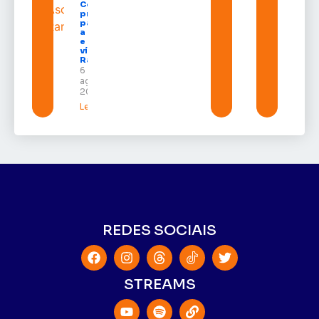
Congresso
projeto
para criar
a UNIFRON
e grava
vídeo para
Randolfe
6 de
agosto de
2026
Leia mais »
REDES SOCIAIS
STREAMS