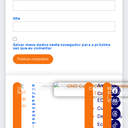
Site
Salvar meus dados neste navegador para a próxima
vez que eu comentar.
Amapá
Acácio
ÚLTIMAS
CATEGORIAS
REDES
Favacho
NOTÍCIAS
SOCIAIS
Cortes
apresenta
/
balanço
EDcast
STREAM
parcial do
mandato
Cultura
com mais
de R$ 668
milhões
Destaques
destinados
ao Amapá
Economia
7 de agosto