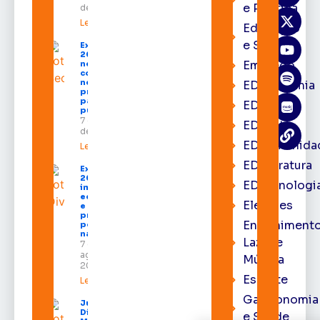
e Política
de 2026
Leia mais »
Educação
e Saúde
Expofeira
2026 começa
Emprego
neste sábado
com shows,
negócios e
EDacademia
programação
para todos os
EDbrasília
públicos
7 de agosto
EDcast
de 2026
EDcomunida
Leia mais »
EDliteratura
Expofeira
2026
EDtecnologi
impulsiona
economia
Eleições
e aumenta
procura
Entrenimento
por hotéis
na capital
Lazer e
7 de
agosto de
Música
2026
Esporte
Leia mais »
Gastronomia
Juiz
Diego
e Saúde