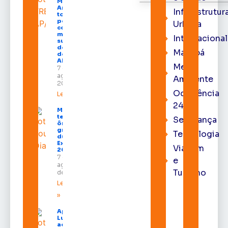
Moura de
Araújo
Infraestrutur
toma
posse
Urbana
como
membro
Internacional
substituto
do Pleno
Macapá
do TRE-
AP
Meio
7 de
agosto de
Ambiente
2026
Ocorrência
Leia mais »
24h
Macapá
terá
Segurança
ônibus
gratuitos
Tecnologia
durante a
Expofeira
Viagem
2026
7 de
e
agosto
Turismo
de 2026
Leia mais
»
Após veto,
Lula envia
ao