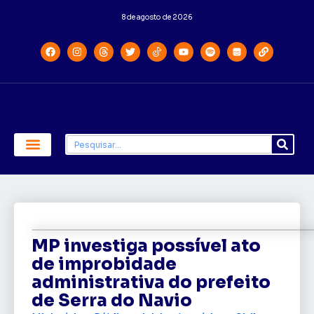
8 de agosto de 2026
Economia e Política
Saúde e Educação
MP investiga possível ato
de improbidade
administrativa do prefeito
de Serra do Navio