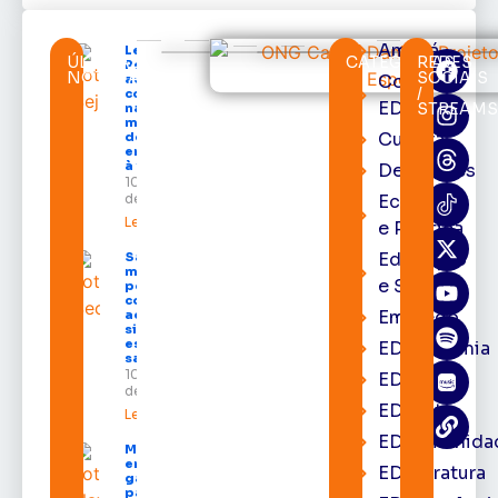
Amapá
Lei Maria da
ÚLTIMAS
CATEGORIAS
REDES
Penha chega
NOTÍCIAS
SOCIAIS
Cortes
aos 20 anos
/
com avanços
EDcast
STREAM
na proteção às
mulheres e
Cultura
desafios no
enfrentamento
à violência
Destaques
10 de agosto
de 2026
Economia
Leia mais »
e Política
Educação
Salário-
maternidade
e Saúde
pode ser
concedido
Emprego
ao pai em
situações
específicas;
EDacademia
saiba quais
10 de agosto
EDbrasília
de 2026
EDcast
Leia mais »
EDcomunida
Mais de 40
empreendedores
EDliteratura
ganham espaço
para vender e