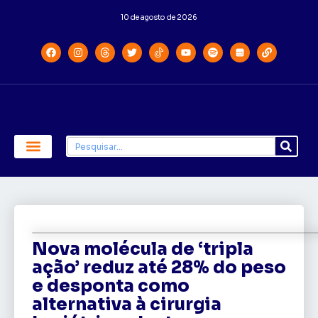
10 de agosto de 2026
Economia e Política
Saúde e Educação
Nova molécula de ‘tripla
ação’ reduz até 28% do peso
e desponta como
alternativa à cirurgia