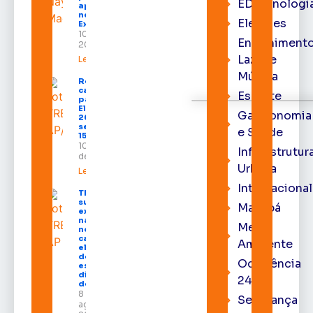
EDtecnologi
apresentar seus
negócios na
Eleições
Expofeira 2026
10 de agosto de
Entrenimento
2026
Lazer e
Leia mais »
Música
Registro de
candidaturas
Esporte
para as
Eleições
Gastronomia
2026 deve
ser feito até
e Saúde
15 de agosto
10 de agosto
Infraestrutur
de 2026
Urbana
Leia mais »
Internacional
TRE-AP
suspende
Macapá
expediente
na sede e
Meio
nos
cartórios
Ambiente
eleitorais
de todo o
Ocorrência
estado nos
dias 10 e 11
24h
de agosto
8 de
Segurança
agosto de