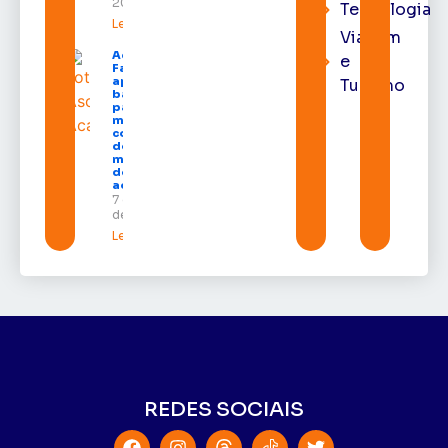
2026
Tecnologia
Leia mais »
Viagem
Acácio
e
Favacho
apresenta
Turismo
balanço
parcial do
mandato
com mais
de R$ 668
milhões
destinados
ao Amapá
7 de agosto
de 2026
Leia mais »
REDES SOCIAIS