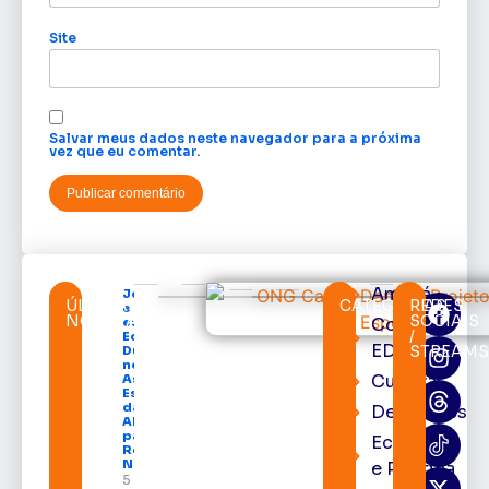
Site
Salvar meus dados neste navegador para a próxima
vez que eu comentar.
Amapá
Jornalista
ÚLTIMAS
CATEGORIAS
REDES
e cronista
NOTÍCIAS
SOCIAIS
Cortes
esportivo
/
Edinho
EDcast
STREAM
Duarte é
nomeado
Cultura
Assessor
Especial
da
Destaques
ABRACE
para a
Economia
Região
Norte
e Política
5 de