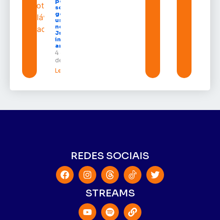
população
sobre
golpes com
uso do
nome da
Justiça e
inteligência
artificial
4 de agosto
de 2026
Leia mais »
REDES SOCIAIS
STREAMS