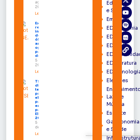
agosto de
Educação
2026
e Saúde
Leia mais »
Emprego
Expofeira 2026
EDacademia
reúne grandes
investidores
do setor de
EDbrasília
óleo e gás e
amplia
EDcast
oportunidades
para empresas
EDcomunida
do Amapá
5 de agosto de
EDliteratura
2026
EDtecnologi
Leia mais »
Eleições
TSE define
divisão do
Entrenimento
tempo de
propaganda
Lazer e
eleitoral e
participação
Música
em debates
para as
Esporte
Eleições
2026
Gastronomia
5 de agosto
de 2026
e Saúde
Leia mais »
Infraestrutur