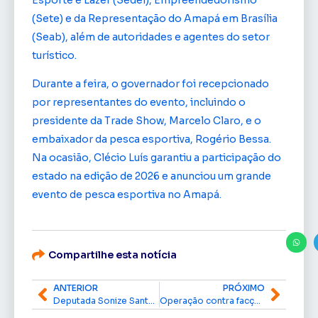
Esporte e Lazer (Sedel), Empreendedorismo
(Sete) e da Representação do Amapá em Brasília
(Seab), além de autoridades e agentes do setor
turístico.
Durante a feira, o governador foi recepcionado
por representantes do evento, incluindo o
presidente da Trade Show, Marcelo Claro, e o
embaixador da pesca esportiva, Rogério Bessa.
Na ocasião, Clécio Luís garantiu a participação do
estado na edição de 2026 e anunciou um grande
evento de pesca esportiva no Amapá.
Compartilhe esta notícia
ANTERIOR
PRÓXIMO
Deputada Sonize Santos propõe criação da Rota Turística da Região Norte para impulsionar o turismo no Amapá
Operação contra facções no Amapá apreende drogas, armas e material de apologia ao crime