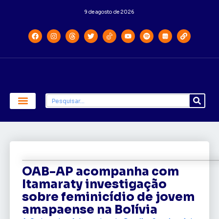
9 de agosto de 2026
Economia e Política
Saúde e Educação
OAB-AP acompanha com
Itamaraty investigação
sobre feminicídio de jovem
amapaense na Bolívia