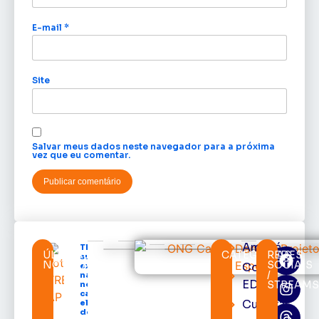
E-mail
*
Site
Salvar meus dados neste navegador para a próxima
vez que eu comentar.
Amapá
TRE-AP
ÚLTIMAS
CATEGORIAS
REDES
suspende
NOTÍCIAS
SOCIAIS
Cortes
expediente
/
na sede e
EDcast
STREAM
nos
cartórios
Cultura
eleitorais
de todo o