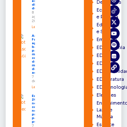
estado nos
Destaques
dias 10 e 11
de agosto
Economia
8 de
e Política
agosto de
2026
Educação
Leia mais »
e Saúde
Acácio
Emprego
Favacho
apresenta
EDacademia
balanço
parcial do
mandato
EDbrasília
com mais
de R$ 668
EDcast
milhões
destinados
EDcomunida
ao Amapá
7 de agosto
EDliteratura
de 2026
EDtecnologi
Leia mais »
Eleições
Expofeira
2026 começa
Entrenimento
neste sábado
com shows,
Lazer e
negócios e
programação
Música
para todos os
públicos
Esporte
7 de agosto