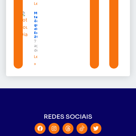
Leia mais »
Macapá
terá
ônibus
gratuitos
durante a
Expofeira
2026
7 de
agosto
de 2026
Leia mais
»
REDES SOCIAIS