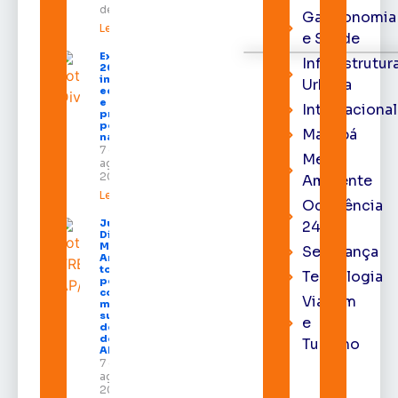
de 2026
Gastronomia
Leia mais »
e Saúde
Expofeira
Infraestrutur
2026
impulsiona
Urbana
economia
e aumenta
Internacional
procura
por hotéis
Macapá
na capital
7 de
Meio
agosto de
2026
Ambiente
Leia mais »
Ocorrência
Juiz
24h
Diego
Moura de
Segurança
Araújo
toma
Tecnologia
posse
como
Viagem
membro
substituto
e
do Pleno
do TRE-
Turismo
AP
7 de
agosto de
2026