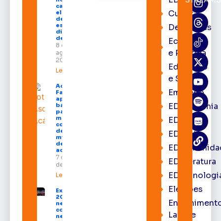
cartórios
Cultura
eleitorais
de todo o
estado nos
Destaques
dias 10 e 11
de agosto
Economia
8 de
e Política
agosto de
2026
Educação
Leia mais »
e Saúde
Acácio
Emprego
Favacho
apresenta
EDacademia
balanço
parcial do
mandato
EDbrasília
com mais
de R$ 668
EDcast
milhões
destinados
EDcomunida
ao Amapá
7 de agosto
EDliteratura
de 2026
EDtecnologi
Leia mais »
Eleições
Expofeira
2026 começa
Entrenimento
neste sábado
com shows,
Lazer e
negócios e