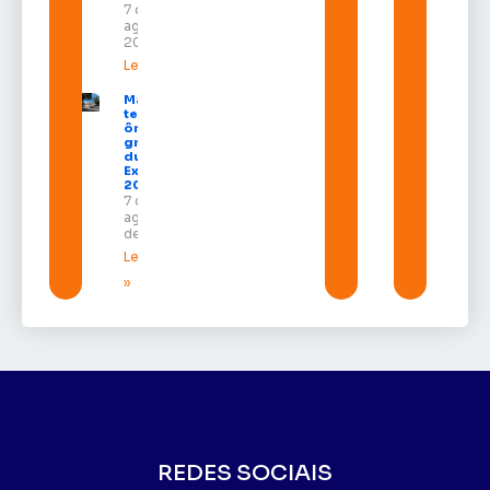
7 de
agosto de
2026
Leia mais »
Macapá
terá
ônibus
gratuitos
durante a
Expofeira
2026
7 de
agosto
de 2026
Leia mais
»
REDES SOCIAIS