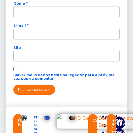
Nome
*
E-mail
*
Site
Salvar meus dados neste navegador para a próxima
vez que eu comentar.
Amapá
TRE-AP
ÚLTIMAS
CATEGORIAS
REDES
suspende
NOTÍCIAS
SOCIAIS
Cortes
expediente
/
na sede e
EDcast
STREAM
nos