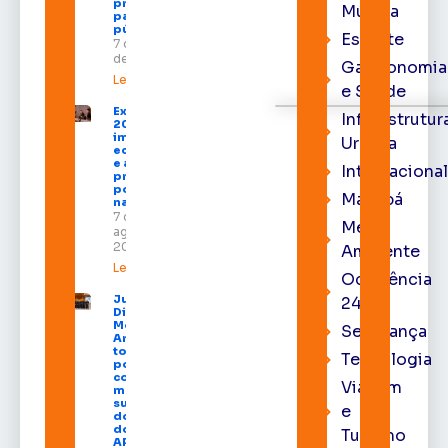
programação
Música
para todos os
públicos
Esporte
7 de agosto
de 2026
Gastronomia
Leia mais »
e Saúde
Expofeira
Infraestrutur
2026
impulsiona
Urbana
economia
e aumenta
Internacional
procura
por hotéis
Macapá
na capital
7 de
Meio
agosto de
2026
Ambiente
Leia mais »
Ocorrência
Juiz
24h
Diego
Moura de
Segurança
Araújo
toma
Tecnologia
posse
como
Viagem
membro
substituto
e
do Pleno
do TRE-
Turismo
AP