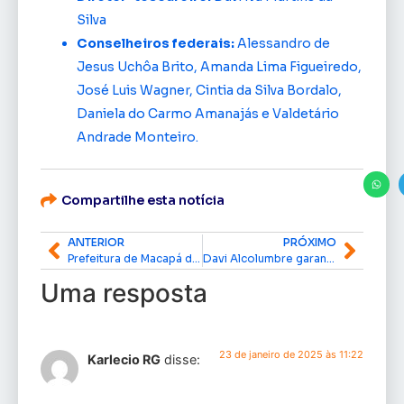
Silva
Conselheiros federais:
Alessandro de
Jesus Uchôa Brito, Amanda Lima Figueiredo,
José Luis Wagner, Cintia da Silva Bordalo,
Daniela do Carmo Amanajás e Valdetário
Andrade Monteiro.
Compartilhe esta notícia
ANTERIOR
PRÓXIMO
Prefeitura de Macapá divulga lista de classificados nos editais de creche da rede municipal; confira
Davi Alcolumbre garante R$ 12 milhões para obras na Câmara Municipal de Macapá
Uma resposta
23 de janeiro de 2025 às 11:22
Karlecio RG
disse: