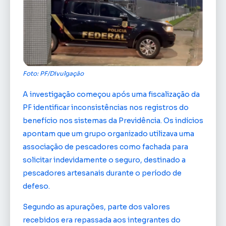
Foto: PF/Divulgação
A investigação começou após uma fiscalização da
PF identificar inconsistências nos registros do
benefício nos sistemas da Previdência. Os indícios
apontam que um grupo organizado utilizava uma
associação de pescadores como fachada para
solicitar indevidamente o seguro, destinado a
pescadores artesanais durante o período de
defeso.
Segundo as apurações, parte dos valores
recebidos era repassada aos integrantes do