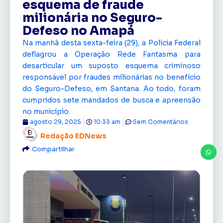
esquema de fraude
milionária no Seguro-
Defeso no Amapá
Na manhã desta sexta-feira (29), a Polícia Federal
deflagrou a Operação Rede Fantasma para
desarticular um suposto esquema criminoso
responsável por fraudes milionárias no benefício
do Seguro-Defeso, em Santana. Ao todo, foram
cumpridos sete mandados de busca e apreensão
no município.
agosto 29, 2025
10:33 am
Sem Comentários
Redação EDNews
Compartilhar