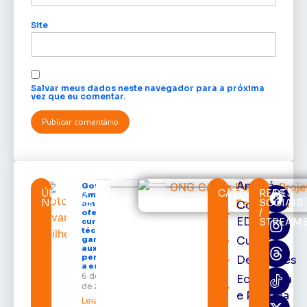
Site
Salvar meus dados neste navegador para a próxima
vez que eu comentar.
Amapá
Governo do
ÚLTIMAS
CATEGORIAS
REDES
Amapá
NOTÍCIAS
SOCIAIS
Cortes
amplia
/
oferta de
EDcast
STREAM
cursos
técnicos e
Cultura
garante
auxílio
permanência
Destaques
a estudantes
6 de agosto
Economia
de 2026
e Política
Leia mais »