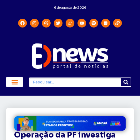
6 de agosto de 2026
Economia e Política
Saúde e Educação
Operação da PF investiga