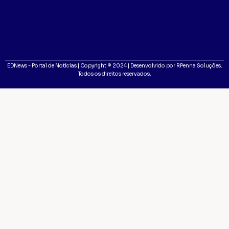
EDNews - Portal de Notícias | Copyright ® 2024 | Desenvolvido por RPenna Soluções.
Todos os direitos reservados.