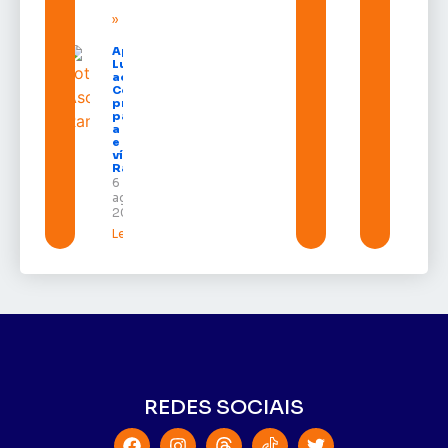
»
Após veto,
Lula envia
ao
Congresso
projeto
para criar
a UNIFRON
e grava
vídeo para
Randolfe
6 de
agosto de
2026
Leia mais »
REDES SOCIAIS