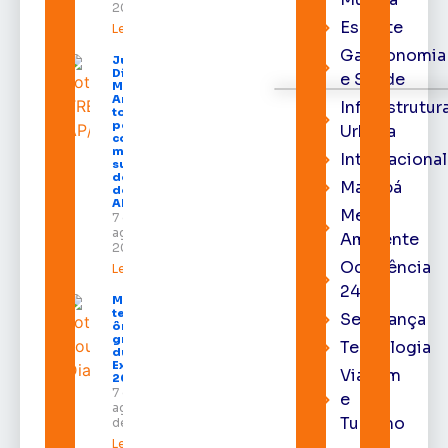
2026
Esporte
Leia mais »
Gastronomia
Juiz
Diego
e Saúde
Moura de
Araújo
Infraestrutur
toma
posse
Urbana
como
membro
Internacional
substituto
do Pleno
Macapá
do TRE-
AP
Meio
7 de
agosto de
Ambiente
2026
Ocorrência
Leia mais »
24h
Macapá
terá
Segurança
ônibus
gratuitos
Tecnologia
durante a
Expofeira
Viagem
2026
7 de
e
agosto
Turismo
de 2026
Leia mais