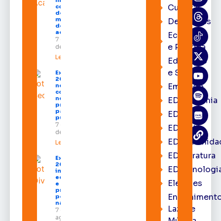
mandato
Cultura
com mais
de R$ 668
milhões
Destaques
destinados
ao Amapá
Economia
7 de agosto
e Política
de 2026
Leia mais »
Educação
e Saúde
Expofeira
2026 começa
Emprego
neste sábado
com shows,
negócios e
EDacademia
programação
para todos os
EDbrasília
públicos
7 de agosto
EDcast
de 2026
EDcomunida
Leia mais »
EDliteratura
Expofeira
2026
EDtecnologi
impulsiona
economia
Eleições
e aumenta
procura
Entrenimento
por hotéis
na capital
Lazer e
7 de
agosto de
Música