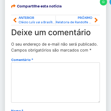
Compartilhe esta notícia
ANTERIOR
PRÓXIMO
Clécio Luís vai a Brasília e contesta aumento de 24% na tarifa de energia no Amapá
Relatoria de Randolfe garante aprovação no Senado de projeto que reduz incentivos fiscais e eleva tributação de bets e fintechs
Deixe um comentário
O seu endereço de e-mail não será publicado.
Campos obrigatórios são marcados com
*
Comentário
*
Nome
*