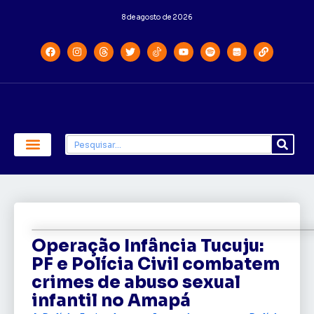
8 de agosto de 2026
Economia e Política
Saúde e Educação
Operação Infância Tucuju:
PF e Polícia Civil combatem
crimes de abuso sexual
infantil no Amapá