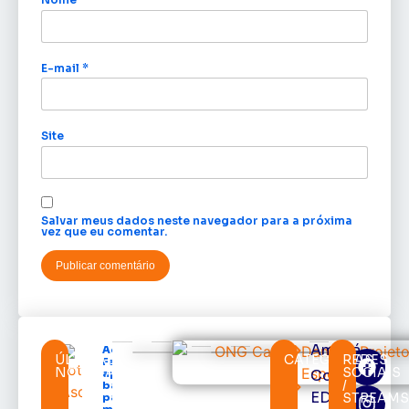
E-mail
*
Site
Salvar meus dados neste navegador para a próxima
vez que eu comentar.
Amapá
Acácio
ÚLTIMAS
CATEGORIAS
REDES
Favacho
NOTÍCIAS
SOCIAIS
Cortes
apresenta
/
balanço
EDcast
STREAM
parcial do