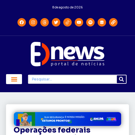
8 de agosto de 2026
Economia e Política
Saúde e Educação
Operações federais