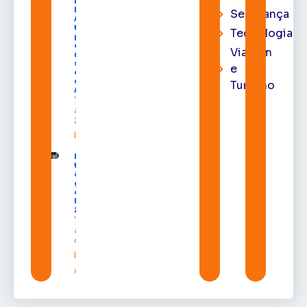
Diego
Moura de
Segurança
Araújo
toma
Tecnologia
posse
como
Viagem
membro
substituto
e
do Pleno
do TRE-
Turismo
AP
7 de
agosto de
2026
Leia mais »
Macapá
terá
ônibus
gratuitos
durante a
Expofeira
2026
7 de
agosto
de 2026
Leia mais
»