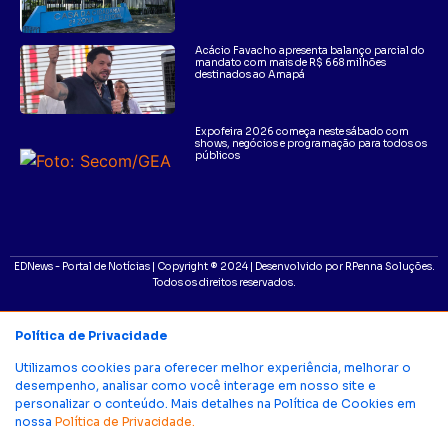
Acácio Favacho apresenta balanço parcial do
mandato com mais de R$ 668 milhões
destinados ao Amapá
Expofeira 2026 começa neste sábado com
shows, negócios e programação para todos os
públicos
EDNews - Portal de Notícias | Copyright ® 2024 | Desenvolvido por RPenna Soluções.
Todos os direitos reservados.
Política de Privacidade
Utilizamos cookies para oferecer melhor experiência, melhorar o
desempenho, analisar como você interage em nosso site e
personalizar o conteúdo. Mais detalhes na Política de Cookies em
nossa
Política de Privacidade.