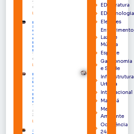
7 de agosto
EDliteratura
de 2026
EDtecnologi
Leia mais »
Eleições
Expofeira
2026 começa
Entrenimento
neste sábado
com shows,
Lazer e
negócios e
programação
Música
para todos os
públicos
Esporte
7 de agosto
de 2026
Gastronomia
Leia mais »
e Saúde
Expofeira
Infraestrutura
2026
impulsiona
Urbana
economia
e aumenta
Internacional
procura
por hotéis
Macapá
na capital
7 de
Meio
agosto de
2026
Ambiente
Leia mais »
Ocorrência
Juiz
24h