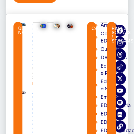
Amapá
TRE-AP
ÚLTIMAS
CATEGORIAS
REDES
suspende
NOTÍCIAS
SOCIAIS
Cortes
expediente
/
na sede e
EDcast
STREAMS
nos
cartórios
Cultura
eleitorais
de todo o
estado nos
Destaques
dias 10 e 11
de agosto
Economia
8 de
e Política
agosto de
2026
Educação
Leia mais »
e Saúde
Acácio
Emprego
Favacho
apresenta
EDacademia
balanço
parcial do
mandato
EDbrasília
com mais
de R$ 668
EDcast
milhões
destinados
EDcomunida
ao Amapá