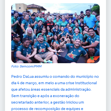
Foto: Semcom/PMM
Pedro DaLua assumiu o comando do município no
dia 4 de março, em meio a uma crise institucional
que afetou áreas essenciais da administração.
Sem transição e após a exoneração do
secretariado anterior, a gestão iniciou um
processo de recomposição de equipes e