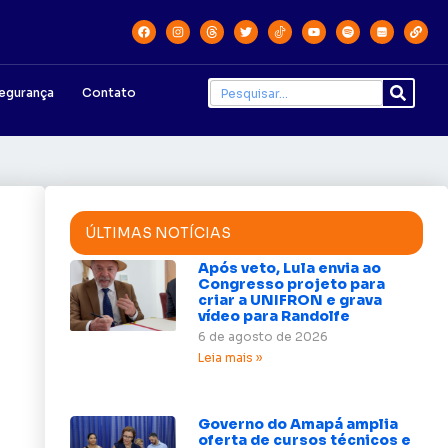
egurança
Contato
ÚLTIMAS NOTÍCIAS
Após veto, Lula envia ao
Congresso projeto para
criar a UNIFRON e grava
vídeo para Randolfe
6 de agosto de 2026
Leia mais »
Governo do Amapá amplia
oferta de cursos técnicos e