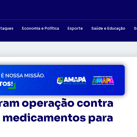
taques
Economia e Política
Esporte
Saúde e Educação
S
gram operação contra
e medicamentos para