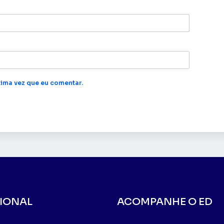
ima vez que eu comentar.
CIONAL
ACOMPANHE O ED