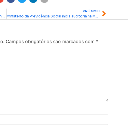
PRÓXIMO
Você sabia? Foi Acácio Favacho quem garantiu iluminação em LED nos 64 bairros de Macapá
Ministério da Previdência Social inicia auditoria na MacapáPrev; ‘Nosso compromisso é com a credibilidade’, diz DaLua
o.
Campos obrigatórios são marcados com
*