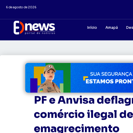
6 de agosto de 2026
Início
Amapá
Des
PF e Anvisa defla
comércio ilegal d
emagrecimento