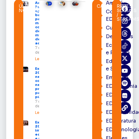
Amapá
Acácio
ÚLTIMAS
CATEGORIAS
REDES
Favacho
NOTÍCIAS
SOCIAIS
Cortes
apresenta
/
balanço
EDcast
STREAM
parcial do
mandato
Cultura
com mais
de R$ 668
milhões
Destaques
destinados
ao Amapá
Economia
7 de agosto
e Política
de 2026
Leia mais »
Educação
e Saúde
Expofeira
2026 começa
Emprego
neste sábado
com shows,
negócios e
EDacademia
programação
para todos os
EDbrasília
públicos
7 de agosto
EDcast
de 2026
EDcomunida
Leia mais »
EDliteratura
Expofeira
2026
EDtecnologi
impulsiona
economia
Eleições
e aumenta