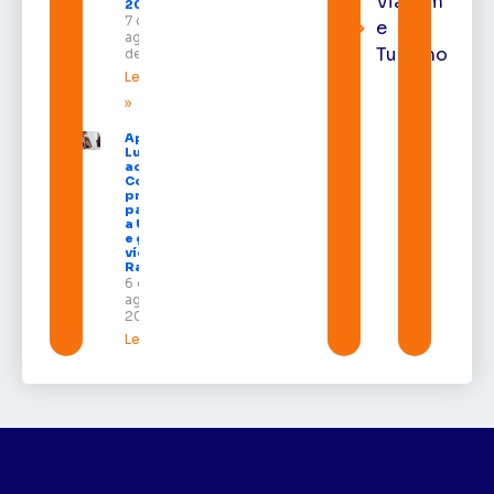
Viagem
2026
7 de
e
agosto
Turismo
de 2026
Leia mais
»
Após veto,
Lula envia
ao
Congresso
projeto
para criar
a UNIFRON
e grava
vídeo para
Randolfe
6 de
agosto de
2026
Leia mais »