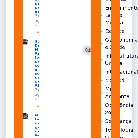
procura
Entrenimento
por hotéis
na capital
Lazer e
7 de
agosto de
Música
2026
Esporte
Leia mais »
Gastronomia
Juiz
Diego
e Saúde
Moura de
Araújo
Infraestrutur
toma
posse
Urbana
como
membro
Internacional
substituto
do Pleno
Macapá
do TRE-
AP
Meio
7 de
agosto de
Ambiente
2026
Ocorrência
Leia mais »
24h
Macapá
terá
Segurança
ônibus
gratuitos
Tecnologia
durante a
Expofeira