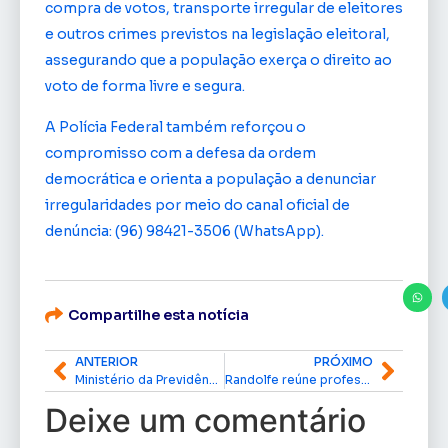
compra de votos, transporte irregular de eleitores
e outros crimes previstos na legislação eleitoral,
assegurando que a população exerça o direito ao
voto de forma livre e segura.
A Polícia Federal também reforçou o
compromisso com a defesa da ordem
democrática e orienta a população a denunciar
irregularidades por meio do canal oficial de
denúncia: (96) 98421-3506 (WhatsApp).
Compartilhe esta notícia
ANTERIOR
PRÓXIMO
Ministério da Previdência Social inicia auditoria na MacapáPrev; ‘Nosso compromisso é com a credibilidade’, diz DaLua
Randolfe reúne professores pioneiros e anuncia avanço histórico para o magistério do Amapá
Deixe um comentário