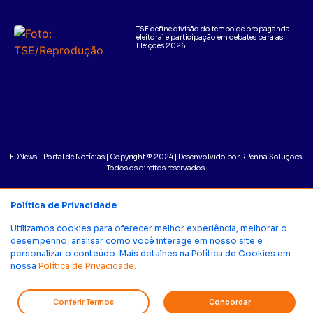
TSE define divisão do tempo de propaganda
eleitoral e participação em debates para as
Eleições 2026
EDNews - Portal de Notícias | Copyright ® 2024 | Desenvolvido por RPenna Soluções.
Todos os direitos reservados.
Política de Privacidade
Utilizamos cookies para oferecer melhor experiência, melhorar o
desempenho, analisar como você interage em nosso site e
personalizar o conteúdo. Mais detalhes na Política de Cookies em
nossa
Política de Privacidade.
Conferir Termos
Concordar