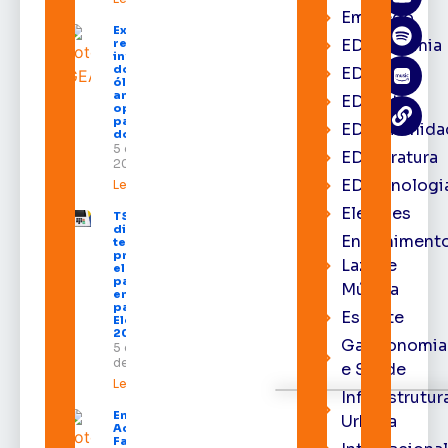
Emprego
Expofeira 2026
EDacademia
reúne grandes
investidores
do setor de
EDbrasília
óleo e gás e
amplia
EDcast
oportunidades
para empresas
EDcomunida
do Amapá
5 de agosto de
EDliteratura
2026
EDtecnologi
Leia mais »
Eleições
TSE define
divisão do
Entrenimento
tempo de
propaganda
Lazer e
eleitoral e
participação
Música
em debates
para as
Esporte
Eleições
2026
Gastronomia
5 de agosto
de 2026
e Saúde
Leia mais »
Infraestrutur
Emenda de
Urbana
Acácio
Favacho