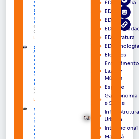
EDacademia
cursos
técnicos e
garante
EDbrasília
auxílio
permanência
EDcast
a estudantes
6 de agosto
EDcomunida
de 2026
EDliteratura
Leia mais »
EDtecnologi
Davi
Alcolumbre
Eleições
participa
da
Entrenimento
abertura
da
Lazer e
exposição
‘O Caminho
Música
do Voto’ no
Senado
Esporte
6 de agosto
de 2026
Gastronomia
Leia mais »
e Saúde
Convenções
Infraestrutura
partidárias
chegam ao
Urbana
fim e
calendário
Internacional
eleitoral
avança para
Macapá
registro de