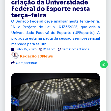
criação da Universidade
Federal do Esporte nesta
terça-feira
O Senado Federal deve analisar nesta terça-feira,
16, o Projeto de Lei nº 6.133/2025, que cria a
Universidade Federal do Esporte (UFEsporte). A
proposta está na pauta da sessão semipresencial
marcada para as 14h.
junho 15, 2026
12:13 pm
Sem Comentários
Redação EDNews
Compartilhar