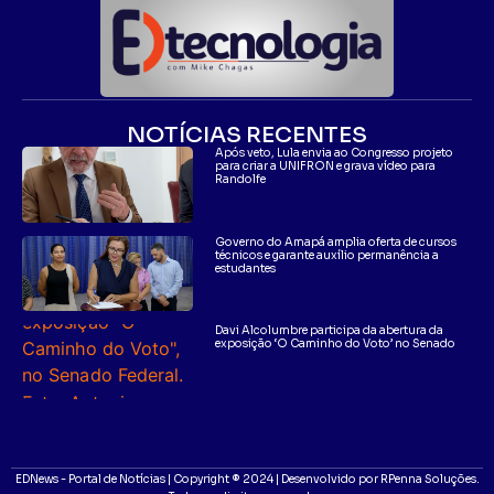
NOTÍCIAS RECENTES
Após veto, Lula envia ao Congresso projeto
para criar a UNIFRON e grava vídeo para
Randolfe
Governo do Amapá amplia oferta de cursos
técnicos e garante auxílio permanência a
estudantes
Davi Alcolumbre participa da abertura da
exposição ‘O Caminho do Voto’ no Senado
EDNews - Portal de Notícias | Copyright ® 2024 | Desenvolvido por RPenna Soluções.