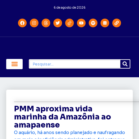
6 de agosto de 2026
Economia e Política
Saúde e Educação
PMM aproxima vida
marinha da Amazônia ao
amapaense
O aquário, há anos sendo planejado e naufragando