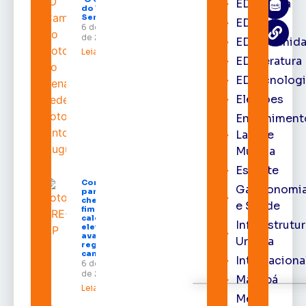
EDbrasília
do Voto’ no
Senado
EDcast
6 de agosto
de 2026
EDcomunid
Leia mais »
EDliteratura
EDtecnologi
Eleições
Entreniment
Lazer e
Música
Esporte
Convenções
Gastronomi
partidárias
chegam ao
e Saúde
fim e
calendário
Infraestrutu
eleitoral
avança para
Urbana
registro de
candidaturas
Internaciona
6 de agosto
de 2026
Macapá
Leia mais »
Meio