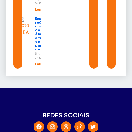
2026
Leia mais »
Expofeira 2026
reúne grandes
investidores
do setor de
óleo e gás e
amplia
oportunidades
para empresas
do Amapá
5 de agosto de
2026
Leia mais »
REDES SOCIAIS