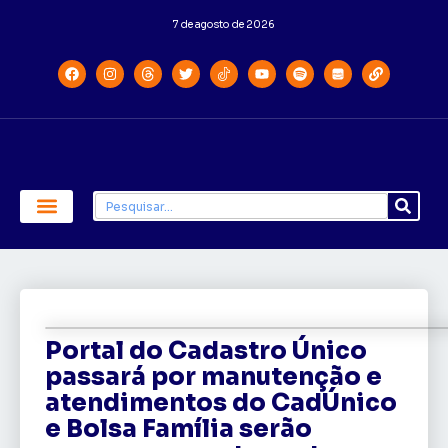
7 de agosto de 2026
Economia e Política
Saúde e Educação
Portal do Cadastro Único
passará por manutenção e
atendimentos do CadÚnico
e Bolsa Família serão