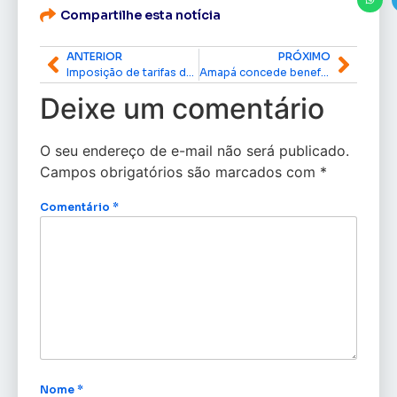
Compartilhe esta notícia
ANTERIOR
PRÓXIMO
Imposição de tarifas dos EUA: Randolfe e Alcolumbre defendem união em defesa do país
Amapá concede benefícios fiscais para impulsionar setor de óleo e gás
Deixe um comentário
O seu endereço de e-mail não será publicado.
Campos obrigatórios são marcados com
*
Comentário
*
Nome
*