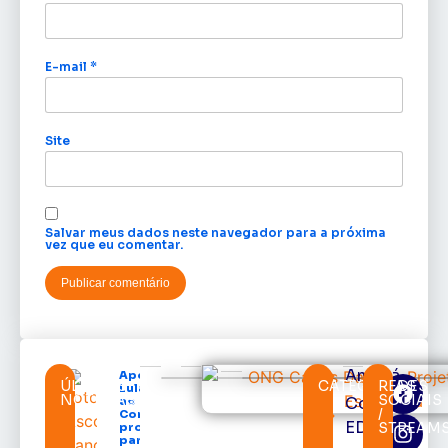
E-mail
*
Site
Salvar meus dados neste navegador para a próxima
vez que eu comentar.
Amapá
Após veto,
ÚLTIMAS
CATEGORIAS
REDES
Lula envia
NOTÍCIAS
SOCIAIS
Cortes
ao
/
Congresso
EDcast
STREAM
projeto
para criar