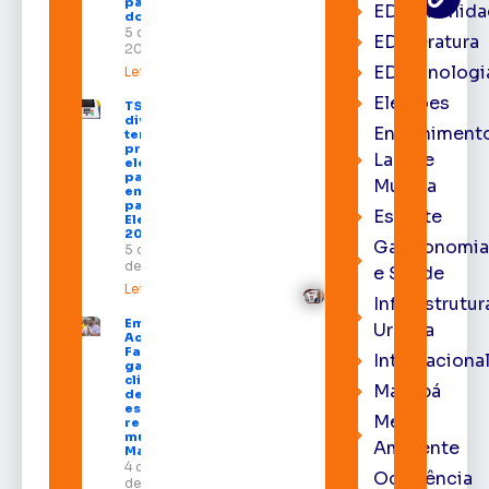
para empresas
EDcomunida
do Amapá
5 de agosto de
EDliteratura
2026
EDtecnologi
Leia mais »
Eleições
TSE define
divisão do
Entrenimento
tempo de
propaganda
Lazer e
eleitoral e
participação
Música
em debates
para as
Esporte
Eleições
2026
Gastronomia
5 de agosto
de 2026
e Saúde
Leia mais »
Infraestrutur
Emenda de
Urbana
Acácio
Favacho
Internaciona
garante
climatização
Macapá
de todas as
escolas da
Meio
rede
municipal de
Ambiente
Macapá
4 de agosto
Ocorrência
de 2026