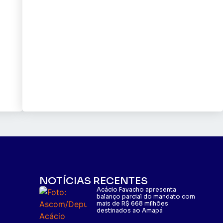
NOTÍCIAS RECENTES
Acácio Favacho apresenta
balanço parcial do mandato com
mais de R$ 668 milhões
destinados ao Amapá