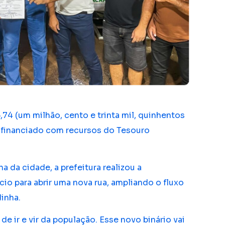
,74 (um milhão, cento e trinta mil, quinhentos
), financiado com recursos do Tesouro
 da cidade, a prefeitura realizou a
o para abrir uma nova rua, ampliando o fluxo
dinha.
e ir e vir da população. Esse novo binário vai