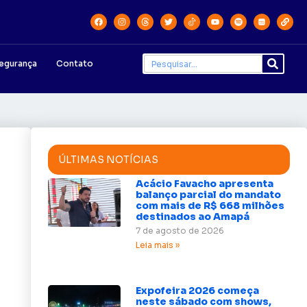
egurança
Contato
ÚLTIMAS NOTÍCIAS
Acácio Favacho apresenta
balanço parcial do mandato
com mais de R$ 668 milhões
destinados ao Amapá
7 de agosto de 2026
Leia mais »
Expofeira 2026 começa
neste sábado com shows,