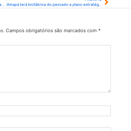
Maior base logística privada da América Latina mira Amapá como polo estratégico para exploração de petróleo
Amapá terá biofábrica do pescado e plano estratégico para fortalecer pesca e aquicultura
o.
Campos obrigatórios são marcados com
*