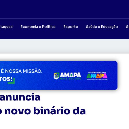
taques
Economia e Política
Esporte
Saúde e Educação
S
n anuncia
 novo binário da