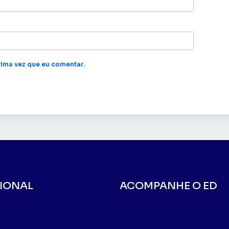
ima vez que eu comentar.
CIONAL
ACOMPANHE O ED