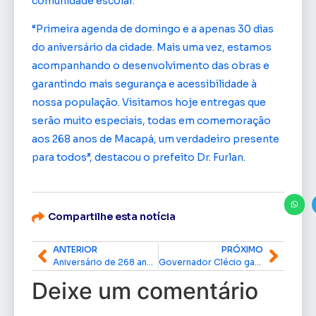
comunidade escolar.
“Primeira agenda de domingo e a apenas 30 dias
do aniversário da cidade. Mais uma vez, estamos
acompanhando o desenvolvimento das obras e
garantindo mais segurança e acessibilidade à
nossa população. Visitamos hoje entregas que
serão muito especiais, todas em comemoração
aos 268 anos de Macapá, um verdadeiro presente
para todos”, destacou o prefeito Dr. Furlan.
Compartilhe esta notícia
ANTERIOR
PRÓXIMO
Aniversário de 268 anos de Macapá terá tradicional bolo e show do Sorriso Maroto
Governador Clécio garante segurança jurídica para 600 famílias com doação das áreas ‘Terra Prometida’ e ‘Nova Aliança’, em Macapá
Deixe um comentário