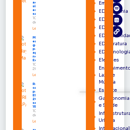
Emprego
ao pai em
situações
específicas;
EDacademia
saiba quais
10 de agosto
EDbrasília
de 2026
EDcast
Leia mais »
EDcomunida
Mais de 40
empreendedores
EDliteratura
ganham espaço
para vender e
EDtecnologi
apresentar seus
negócios na
Eleições
Expofeira 2026
10 de agosto de
Entrenimento
2026
Lazer e
Leia mais »
Música
Registro de
candidaturas
Esporte
para as
Eleições
Gastronomia
2026 deve
ser feito até
e Saúde
15 de agosto
10 de agosto
Infraestrutur
de 2026
Urbana
Leia mais »
Internacional