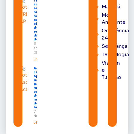
TRE-AP
suspende
Macapá
expediente
na sede e
Meio
nos
cartórios
Ambiente
eleitorais
de todo o
Ocorrência
estado nos
dias 10 e 11
24h
de agosto
8 de
Segurança
agosto de
2026
Tecnologia
Leia mais »
Viagem
Acácio
e
Favacho
apresenta
Turismo
balanço
parcial do
mandato
com mais
de R$ 668
milhões
destinados
ao Amapá
7 de agosto
de 2026
Leia mais »