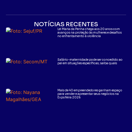
NOTÍCIAS RECENTES
Lei Maria da Penha chega aos 20 anos com
avanços na proteção às mulheres e desafios
no enfrentamento à violência
Salário-maternidade pode ser concedido ao
pai em situações específicas; saiba quais
Mais de 40 empreendedores ganham espaço
para vender e apresentar seus negócios na
Expofeira 2026