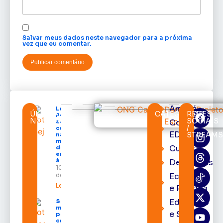
Salvar meus dados neste navegador para a próxima
vez que eu comentar.
Amapá
Lei Maria da
ÚLTIMAS
CATEGORIAS
REDES
Penha chega
NOTÍCIAS
SOCIAIS
Cortes
aos 20 anos
/
com avanços
EDcast
STREAM
na proteção às
mulheres e
Cultura
desafios no
enfrentamento
à violência
Destaques
10 de agosto
de 2026
Economia
Leia mais »
e Política
Educação
Salário-
maternidade
e Saúde
pode ser
concedido