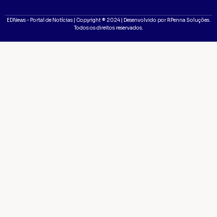
EDNews - Portal de Notícias | Copyright ® 2024 | Desenvolvido por RPenna Soluções.
Todos os direitos reservados.