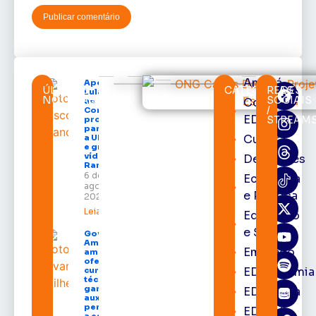
Amapá
Após veto,
ÚLTIMAS
CATEGORIAS
REDES
Lula envia
NOTÍCIAS
SOCIAIS
Cortes
ao
/
Congresso
EDcast
STREAM
projeto
para criar
Cultura
a UNIFRON
e grava
vídeo para
Destaques
Randolfe
6 de
Economia
agosto de
e Política
2026
Leia mais »
Educação
e Saúde
Governo do
Amapá
Emprego
amplia
oferta de
EDacademia
cursos
técnicos e
garante
EDbrasília
auxílio
permanência
EDcast
a estudantes