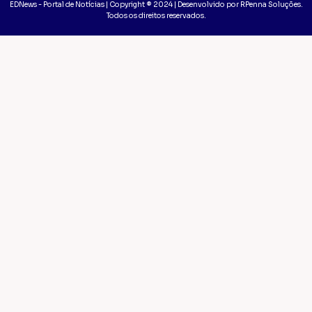
EDNews - Portal de Notícias | Copyright ® 2024 | Desenvolvido por RPenna Soluções.
Todos os direitos reservados.