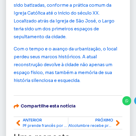
sido batizadas, conforme a prática comum da
Igreja Católica até o início do século XX.
Localizado atrás da Igreja de São José, o Largo
teria sido um dos primeiros espaços de
sepultamento da cidade.
Com o tempo e o avanço da urbanização, o local
perdeu seus marcos históricos. A atual
reconstrução devolve à cidade não apenas um
espaço físico, mas também a memória de sua
história silenciosa e esquecida.
Compartilhe esta notícia
ANTERIOR
PRÓXIMO
PF prende francês por tráfico de animais silvestres e posse ilegal de munições em Oiapoque
Alcolumbre recebe presidente do Senado italiano e reforça laços diplomáticos