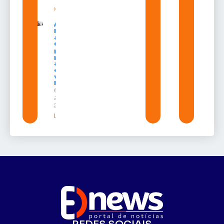
»
Após veto,
Lula envia
ao
Congresso
projeto
para criar
a UNIFRON
e grava
vídeo para
Randolfe
6 de
agosto de
2026
Leia mais »