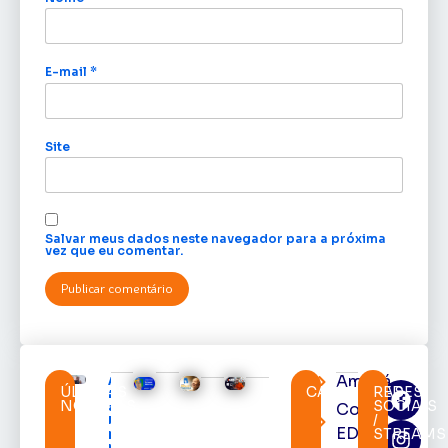
E-mail
*
Site
Salvar meus dados neste navegador para a próxima
vez que eu comentar.
Amapá
Acácio
ÚLTIMAS
CATEGORIAS
REDES
Favacho
NOTÍCIAS
SOCIAIS
Cortes
apresenta
/
balanço
EDcast
STREAMS
parcial do
mandato