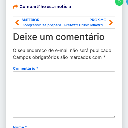
Compartilhe esta notícia
ANTERIOR
PRÓXIMO
Congresso se prepara para votar Orçamento de 2026; sessão pode ser antecipada, diz Davi Alcolumbre
Prefeito Bruno Mineiro é homenageado como Político Destaque da Engenharia na Assembleia Legislativa do Amapá
Deixe um comentário
O seu endereço de e-mail não será publicado.
Campos obrigatórios são marcados com
*
Comentário
*
Nome
*