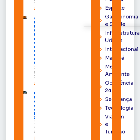
2026
Esporte
Leia mais »
Gastronomia
Juiz
Diego
e Saúde
Moura de
Araújo
Infraestrutura
toma
posse
Urbana
como
membro
Internacional
substituto
do Pleno
Macapá
do TRE-
AP
Meio
7 de
agosto de
Ambiente
2026
Ocorrência
Leia mais »
24h
Macapá
terá
Segurança
ônibus
gratuitos
Tecnologia
durante a
Expofeira
Viagem
2026
7 de
e
agosto
Turismo
de 2026
Leia mais