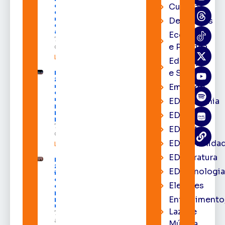
Cultura
com mais
de R$ 668
milhões
Destaques
destinados
ao Amapá
Economia
7 de agosto
e Política
de 2026
Leia mais »
Educação
e Saúde
Expofeira
2026 começa
Emprego
neste sábado
com shows,
negócios e
EDacademia
programação
para todos os
EDbrasília
públicos
7 de agosto
EDcast
de 2026
EDcomunida
Leia mais »
EDliteratura
Expofeira
2026
EDtecnologi
impulsiona
economia
Eleições
e aumenta
procura
Entrenimento
por hotéis
na capital
Lazer e
7 de
agosto de
Música