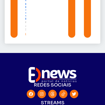
Congresso
projeto
para criar
a UNIFRON
e grava
vídeo para
Randolfe
6 de
agosto de
2026
Leia mais »
REDES SOCIAIS
STREAMS