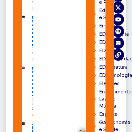
e Política
de 2026
Leia mais »
Educação
e Saúde
Expofeira
2026 começa
Emprego
neste sábado
com shows,
negócios e
EDacademia
programação
para todos os
EDbrasília
públicos
7 de agosto
EDcast
de 2026
EDcomunida
Leia mais »
EDliteratura
Expofeira
2026
EDtecnologi
impulsiona
economia
Eleições
e aumenta
procura
Entrenimento
por hotéis
na capital
Lazer e
7 de
agosto de
Música
2026
Esporte
Leia mais »
Gastronomia
Juiz
Diego
e Saúde
Moura de