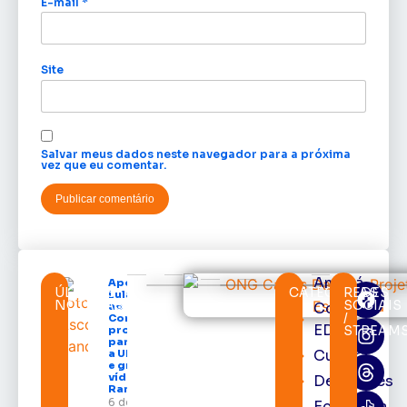
E-mail
*
Site
Salvar meus dados neste navegador para a próxima
vez que eu comentar.
Amapá
Após veto,
ÚLTIMAS
CATEGORIAS
REDES
Lula envia
NOTÍCIAS
SOCIAIS
Cortes
ao
/
Congresso
EDcast
STREAM
projeto
para criar
Cultura
a UNIFRON
e grava
vídeo para
Destaques
Randolfe
6 de
Economia