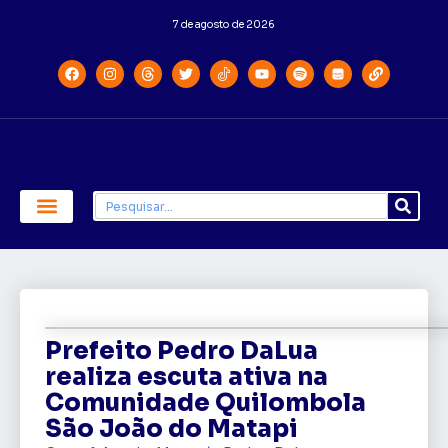
7 de agosto de 2026
Economia e Política
Saúde e Educação
Prefeito Pedro DaLua
realiza escuta ativa na
Comunidade Quilombola
São João do Matapi