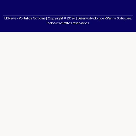
EDNews - Portal de Notícias | Copyright ® 2024 | Desenvolvido por RPenna Soluções.
Todos os direitos reservados.