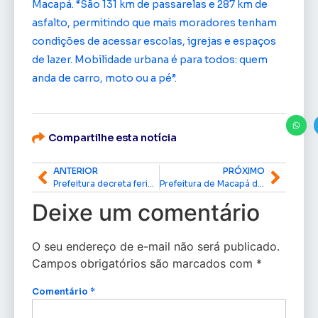
Macapá. “São 131 km de passarelas e 287 km de
asfalto, permitindo que mais moradores tenham
condições de acessar escolas, igrejas e espaços
de lazer. Mobilidade urbana é para todos: quem
anda de carro, moto ou a pé”.
Compartilhe esta notícia
ANTERIOR
PRÓXIMO
Prefeitura decreta feriado de Nossa Senhora da Conceição nesta segunda-feira (8); veja como funcionarão os serviços públicos
Prefeitura de Macapá divulga cronograma para fase de comprovação documental do Habitacional Janary Nunes
Deixe um comentário
O seu endereço de e-mail não será publicado.
Campos obrigatórios são marcados com
*
Comentário
*