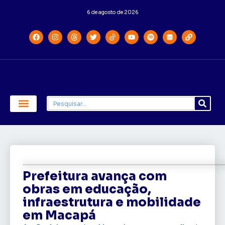
6 de agosto de 2026
Economia e Política
Saúde e Educação
Prefeitura avança com
obras em educação,
infraestrutura e mobilidade
em Macapá