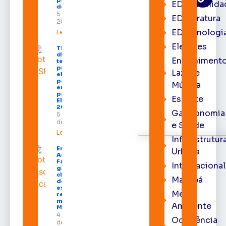
para empresas
EDcomunida
do Amapá
5 de agosto de
EDliteratura
2026
EDtecnologi
Leia mais »
Eleições
TSE define
divisão do
Entrenimento
tempo de
propaganda
Lazer e
eleitoral e
participação
Música
em debates
para as
Esporte
Eleições
2026
Gastronomia
5 de agosto
de 2026
e Saúde
Leia mais »
Infraestrutur
Emenda de
Urbana
Acácio
Favacho
Internacional
garante
climatização
Macapá
de todas as
escolas da
Meio
rede
municipal de
Ambiente
Macapá
4 de agosto
Ocorrência
de 2026