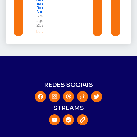
para a
Região
Norte
5 de
agosto de
2026
Leia mais »
REDES SOCIAIS
STREAMS