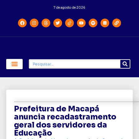
7 de agosto de 2026
Economia e Política
Saúde e Educação
Prefeitura de Macapá
anuncia recadastramento
geral dos servidores da
Educação