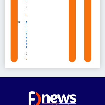
5 de
agosto de
2026
Leia mais »
Expofeira 2026
reúne grandes
investidores
do setor de
óleo e gás e
amplia
oportunidades
para empresas
do Amapá
5 de agosto de
2026
Leia mais »