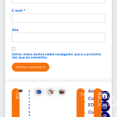
E-mail
*
Site
Salvar meus dados neste navegador para a próxima
vez que eu comentar.
Amapá
Governo do
ÚLTIMAS
CATEGORIAS
REDES
Amapá
NOTÍCIAS
SOCIAIS
Cortes
amplia
/
oferta de
EDcast
STREAMS
cursos
técnicos e
Cultura
garante
auxílio