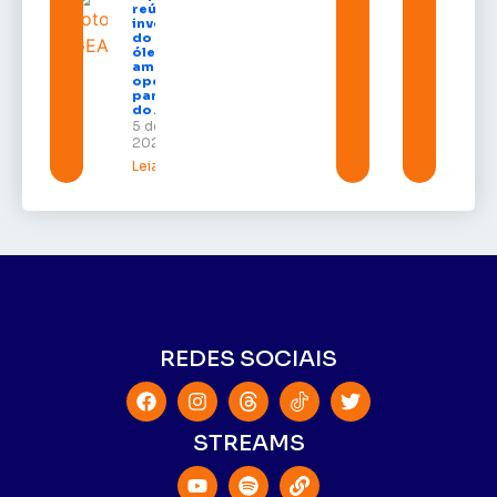
reúne grandes
investidores
do setor de
óleo e gás e
amplia
oportunidades
para empresas
do Amapá
5 de agosto de
2026
Leia mais »
REDES SOCIAIS
STREAMS