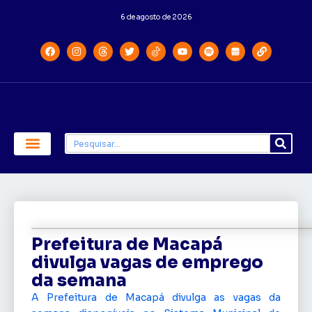
6 de agosto de 2026
Economia e Política
Saúde e Educação
Prefeitura de Macapá
divulga vagas de emprego
da semana
A Prefeitura de Macapá divulga as vagas da