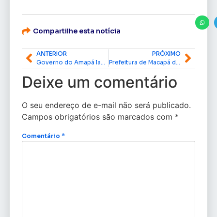
Compartilhe esta notícia
ANTERIOR
PRÓXIMO
Governo do Amapá lança projeto ‘Passaporte para Vitória’ e beneficia 6 mil crianças com núcleos de futebol nos 16 municípios
Prefeitura de Macapá disponibiliza caneta de insulina reutilizável em 12 unidades de saúde
Deixe um comentário
O seu endereço de e-mail não será publicado.
Campos obrigatórios são marcados com
*
Comentário
*