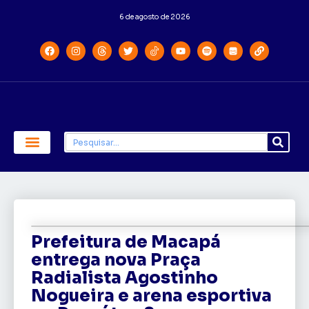
6 de agosto de 2026
Economia e Política
Saúde e Educação
Prefeitura de Macapá
entrega nova Praça
Radialista Agostinho
Nogueira e arena esportiva