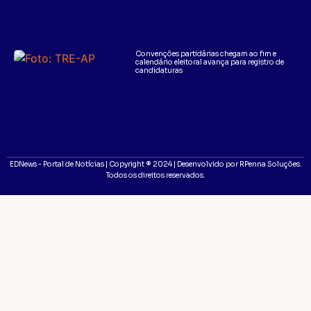
Convenções partidárias chegam ao fim e
calendário eleitoral avança para registro de
candidaturas
EDNews - Portal de Notícias | Copyright ® 2024 | Desenvolvido por RPenna Soluções.
Todos os direitos reservados.