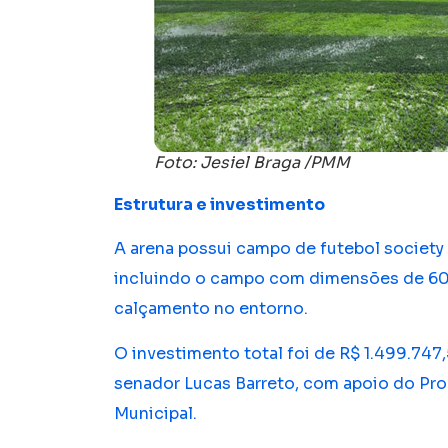
Foto: Jesiel Braga /PMM
Estrutura e investimento
A arena possui campo de futebol society
incluindo o campo com dimensões de 60 
calçamento no entorno.
O investimento total foi de R$ 1.499.74
senador Lucas Barreto, com apoio do Pro
Municipal.