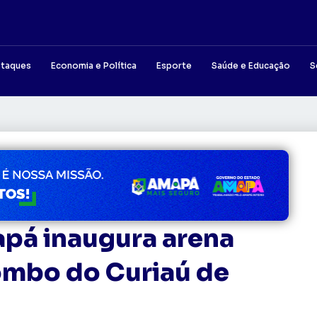
taques
Economia e Política
Esporte
Saúde e Educação
S
apá inaugura arena
ombo do Curiaú de