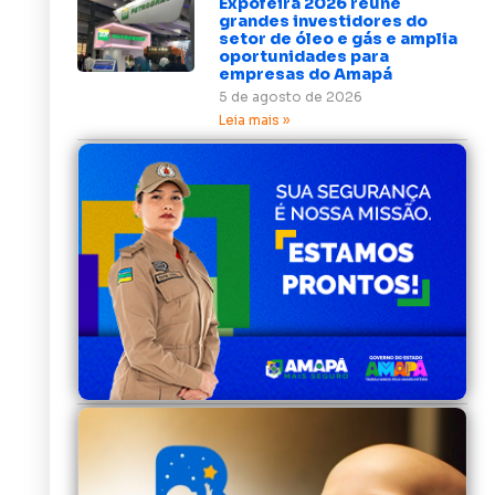
Expofeira 2026 reúne
grandes investidores do
setor de óleo e gás e amplia
oportunidades para
empresas do Amapá
5 de agosto de 2026
Leia mais »