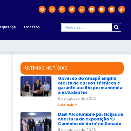
egurança
Contato
ÚLTIMAS NOTÍCIAS
Governo do Amapá amplia
oferta de cursos técnicos e
garante auxílio permanência
a estudantes
6 de agosto de 2026
Leia mais »
Davi Alcolumbre participa da
abertura da exposição ‘O
Caminho do Voto’ no Senado
6 de agosto de 2026