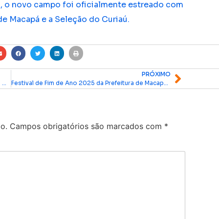
, o novo campo foi oficialmente estreado com
 de Macapá e a Seleção do Curiaú.
PRÓXIMO
Réveillon impulsiona turismo e economia e coloca o Amapá entre os destinos mais procurados do país
Festival de Fim de Ano 2025 da Prefeitura de Macapá terá aparelhagens e grandes nomes da música
o.
Campos obrigatórios são marcados com
*