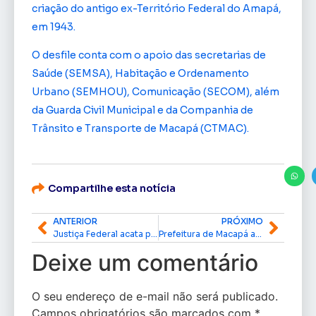
criação do antigo ex-Território Federal do Amapá,
em 1943.
O desfile conta com o apoio das secretarias de
Saúde (SEMSA), Habitação e Ordenamento
Urbano (SEMHOU), Comunicação (SECOM), além
da Guarda Civil Municipal e da Companhia de
Trânsito e Transporte de Macapá (CTMAC).
Compartilhe esta notícia
ANTERIOR
PRÓXIMO
Justiça Federal acata pedido do MPF e determina aplicação do Enem 2025 no Arquipélago do Bailique
Prefeitura de Macapá abre inscrições para cursos profissionalizantes gratuitos em parceria com o Senai
Deixe um comentário
O seu endereço de e-mail não será publicado.
Campos obrigatórios são marcados com
*