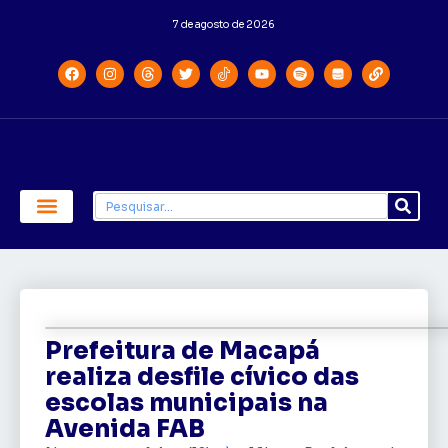
7 de agosto de 2026
Economia e Política
Saúde e Educação
Prefeitura de Macapá
realiza desfile cívico das
escolas municipais na
Avenida FAB