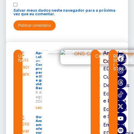
Salvar meus dados neste navegador para a próxima
vez que eu comentar.
Amapá
Após veto,
ÚLTIMAS
CATEGORIAS
REDES
Lula envia
NOTÍCIAS
SOCIAIS
Cortes
ao
/
Congresso
EDcast
STREAM
projeto
para criar
Cultura
a UNIFRON
e grava
vídeo para
Destaques
Randolfe
6 de
Economia
agosto de
e Política
2026
Leia mais »
Educação
e Saúde
Governo do
Amapá
Emprego
amplia
oferta de
EDacademia
cursos