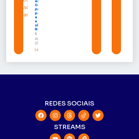
ao
Congresso
projeto
para criar
a UNIFRON
e grava
vídeo para
Randolfe
6 de
agosto de
2026
Leia mais »
REDES SOCIAIS
STREAMS