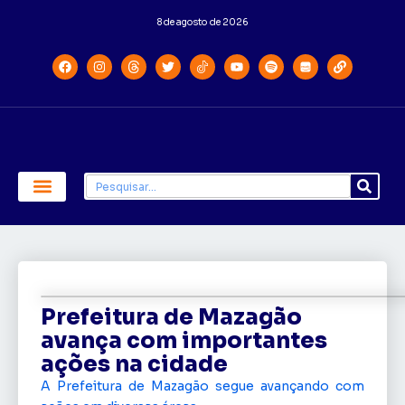
8 de agosto de 2026
Economia e Política
Saúde e Educação
Prefeitura de Mazagão
avança com importantes
ações na cidade
A Prefeitura de Mazagão segue avançando com