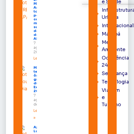
e Saúde
Moura de
Araújo
Infraestrutur
toma
posse
Urbana
como
membro
Internacional
substituto
do Pleno
Macapá
do TRE-
AP
Meio
7 de
agosto de
Ambiente
2026
Ocorrência
Leia mais »
24h
Macapá
terá
Segurança
ônibus
gratuitos
Tecnologia
durante a
Expofeira
Viagem
2026
7 de
e
agosto
Turismo
de 2026
Leia mais
»
Após veto,
Lula envia