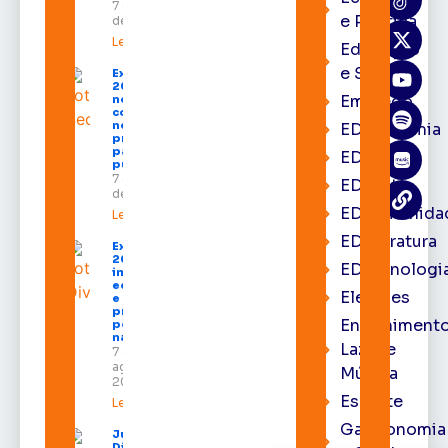
7 de agosto
e Política
de 2026
Leia mais »
Educação
e Saúde
Expofeira
2026 começa
Emprego
neste sábado
com shows,
negócios e
EDacademia
programação
para todos os
EDbrasília
públicos
7 de agosto
EDcast
de 2026
EDcomunida
Leia mais »
EDliteratura
Expofeira
2026
EDtecnologi
impulsiona
economia
Eleições
e aumenta
procura
Entrenimento
por hotéis
na capital
Lazer e
7 de
agosto de
Música
2026
Esporte
Leia mais »
Gastronomia
Juiz
Diego