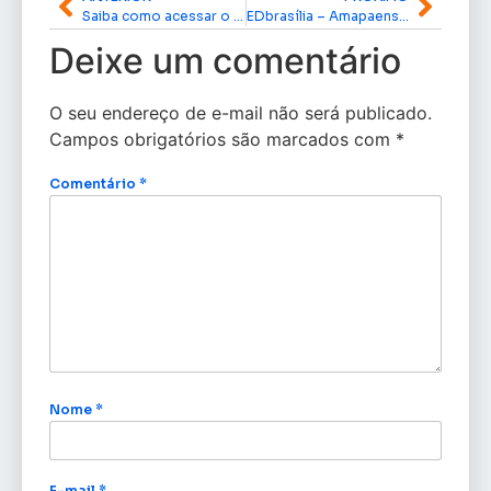
Saiba como acessar o resultado da Política Nacional Aldir Blanc em Macapá
EDbrasília – Amapaense de Sucesso com Edson Cavalcante
Deixe um comentário
O seu endereço de e-mail não será publicado.
Campos obrigatórios são marcados com
*
Comentário
*
Nome
*
E-mail
*