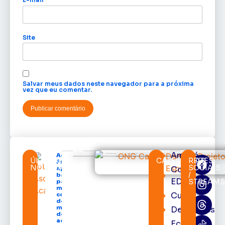
Site
Salvar meus dados neste navegador para a próxima
vez que eu comentar.
Amapá
Acácio
ÚLTIMAS
CATEGORIAS
REDES
Favacho
NOTÍCIAS
SOCIAIS
Cortes
apresenta
/
balanço
EDcast
STREAM
parcial do
mandato
Cultura
com mais
de R$ 668
milhões
Destaques
destinados
ao Amapá
Economia