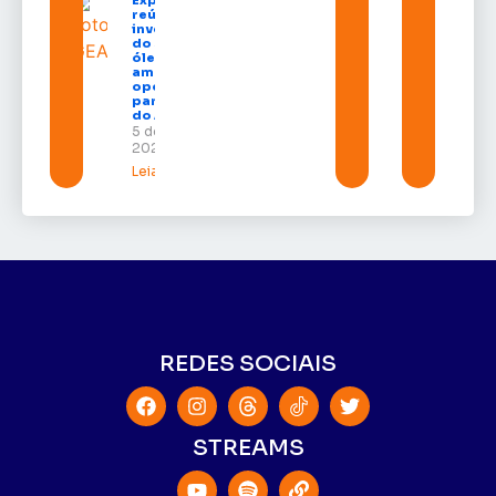
reúne grandes
investidores
do setor de
óleo e gás e
amplia
oportunidades
para empresas
do Amapá
5 de agosto de
2026
Leia mais »
REDES SOCIAIS
STREAMS