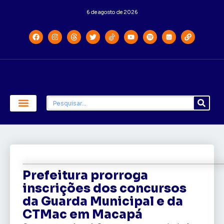
6 de agosto de 2026
Economia e Política
Saúde e Educação
Prefeitura prorroga
inscrições dos concursos
da Guarda Municipal e da
CTMac em Macapá