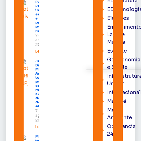
EDliteratura
Expofeira
2026
EDtecnologi
impulsiona
economia
Eleições
e aumenta
procura
Entrenimento
por hotéis
na capital
Lazer e
7 de
agosto de
Música
2026
Esporte
Leia mais »
Gastronomia
Juiz
Diego
e Saúde
Moura de
Araújo
Infraestrutur
toma
posse
Urbana
como
membro
Internacional
substituto
do Pleno
Macapá
do TRE-
AP
Meio
7 de
agosto de
Ambiente
2026
Ocorrência
Leia mais »
24h
Macapá
terá