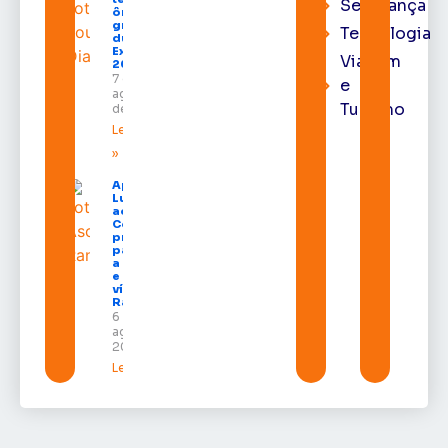
Segurança
ônibus
gratuitos
Tecnologia
durante a
Expofeira
Viagem
2026
7 de
e
agosto
Turismo
de 2026
Leia mais
»
Após veto,
Lula envia
ao
Congresso
projeto
para criar
a UNIFRON
e grava
vídeo para
Randolfe
6 de
agosto de
2026
Leia mais »