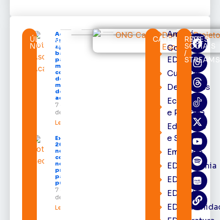
Amapá
Acácio
ÚLTIMAS
CATEGORIAS
REDES
Favacho
NOTÍCIAS
SOCIAIS
Cortes
apresenta
/
balanço
EDcast
STREAM
parcial do
mandato
Cultura
com mais
de R$ 668
milhões
Destaques
destinados
ao Amapá
Economia
7 de agosto
e Política
de 2026
Leia mais »
Educação
e Saúde
Expofeira
2026 começa
Emprego
neste sábado
com shows,
negócios e
EDacademia
programação
para todos os
EDbrasília
públicos
7 de agosto
EDcast
de 2026
EDcomunida
Leia mais »