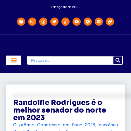
7 de agosto de 2026
Economia e Política
Saúde e Educação
Randolfle Rodrigues é o
melhor senador do norte
em 2023
O prêmio Congresso em Foco 2023, escolheu