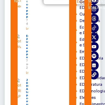
NOTÍCIAS
SOCIAIS
Cortes
neste sábado
/
com shows,
EDcast
STREAMS
negócios e
programação
Cultura
para todos os
públicos
7 de agosto
Destaques
de 2026
Economia
Leia mais »
e Política
Expofeira
Educação
2026
impulsiona
e Saúde
economia
e aumenta
Emprego
procura
por hotéis
na capital
EDacademia
7 de
agosto de
EDbrasília
2026
EDcast
Leia mais »
EDcomunida
Juiz
Diego
EDliteratura
Moura de
Araújo
EDtecnologi
toma
posse
Eleições
como
membro
Entrenimento
substituto