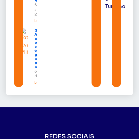
Randolfe
6 de
Turismo
agosto de
2026
Leia mais »
Governo do
Amapá
amplia
oferta de
cursos
técnicos e
garante
auxílio
permanência
a estudantes
6 de agosto
de 2026
Leia mais »
REDES SOCIAIS