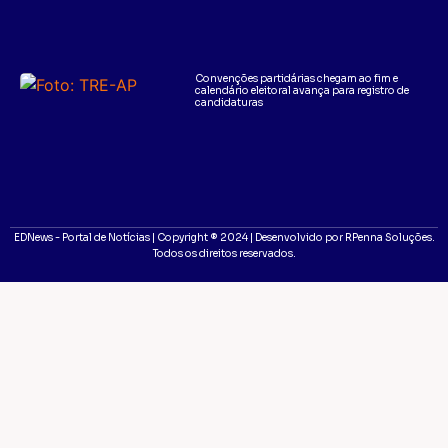
Convenções partidárias chegam ao fim e
calendário eleitoral avança para registro de
candidaturas
EDNews - Portal de Notícias | Copyright ® 2024 | Desenvolvido por RPenna Soluções.
Todos os direitos reservados.