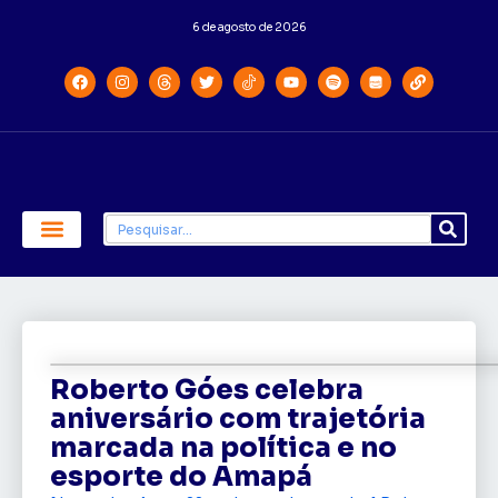
6 de agosto de 2026
Economia e Política
Saúde e Educação
Roberto Góes celebra
aniversário com trajetória
marcada na política e no
esporte do Amapá