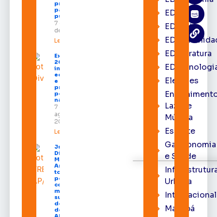
programação
para todos os
EDbrasília
públicos
7 de agosto
EDcast
de 2026
EDcomunida
Leia mais »
EDliteratura
Expofeira
2026
EDtecnologi
impulsiona
economia
Eleições
e aumenta
procura
Entrenimento
por hotéis
na capital
Lazer e
7 de
agosto de
Música
2026
Esporte
Leia mais »
Gastronomia
Juiz
Diego
e Saúde
Moura de
Araújo
Infraestrutur
toma
posse
Urbana
como
membro
Internacional
substituto
do Pleno
Macapá
do TRE-
AP