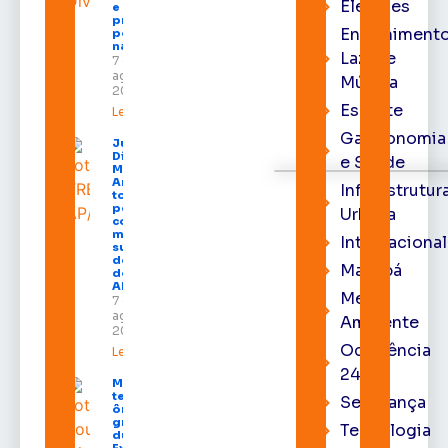
Eleições
e aumenta
procura
Entrenimento
por hotéis
na capital
Lazer e
7 de
agosto de
Música
2026
Esporte
Leia mais »
Gastronomia
Juiz
Diego
e Saúde
Moura de
Araújo
Infraestrutur
toma
posse
Urbana
como
membro
Internacional
substituto
do Pleno
Macapá
do TRE-
AP
Meio
7 de
agosto de
Ambiente
2026
Ocorrência
Leia mais »
24h
Macapá
terá
Segurança
ônibus
gratuitos
Tecnologia
durante a