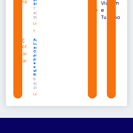
Expofeira
Viagem
2026
7 de
e
agosto
Turismo
de 2026
Leia mais
»
Após veto,
Lula envia
ao
Congresso
projeto
para criar
a UNIFRON
e grava
vídeo para
Randolfe
6 de
agosto de
2026
Leia mais »