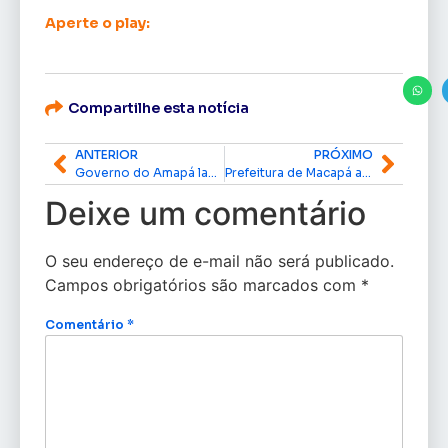
Aperte o play:
Compartilhe esta notícia
ANTERIOR
PRÓXIMO
Governo do Amapá lança 1ª Corrida do Servidor Público em Macapá
Prefeitura de Macapá abre seleção para entrevistadores sociais do CadÚnico e Bolsa Família
Deixe um comentário
O seu endereço de e-mail não será publicado.
Campos obrigatórios são marcados com
*
Comentário
*