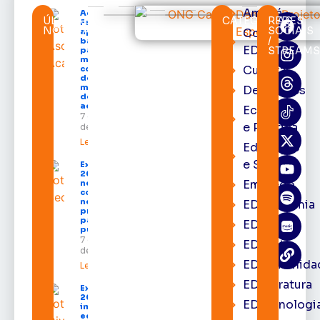
Amapá
Acácio
ÚLTIMAS
CATEGORIAS
REDES
Favacho
NOTÍCIAS
SOCIAIS
Cortes
apresenta
/
balanço
EDcast
STREAM
parcial do
mandato
Cultura
com mais
de R$ 668
milhões
Destaques
destinados
ao Amapá
Economia
7 de agosto
e Política
de 2026
Leia mais »
Educação
e Saúde
Expofeira
2026 começa
Emprego
neste sábado
com shows,
negócios e
EDacademia
programação
para todos os
EDbrasília
públicos
7 de agosto
EDcast
de 2026
EDcomunida
Leia mais »
EDliteratura
Expofeira
2026
EDtecnologi
impulsiona
economia