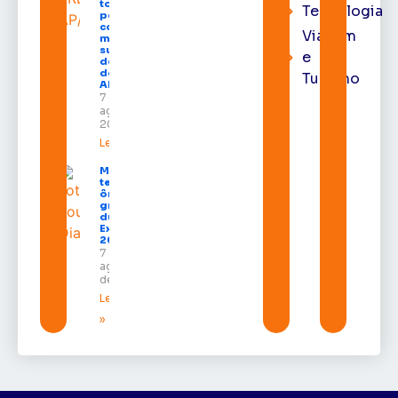
toma
Tecnologia
posse
como
Viagem
membro
substituto
e
do Pleno
do TRE-
Turismo
AP
7 de
agosto de
2026
Leia mais »
Macapá
terá
ônibus
gratuitos
durante a
Expofeira
2026
7 de
agosto
de 2026
Leia mais
»