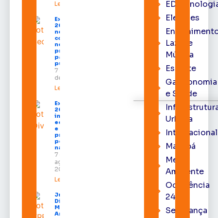
EDtecnologi
Leia mais »
Eleições
Expofeira
2026 começa
Entrenimento
neste sábado
com shows,
Lazer e
negócios e
programação
Música
para todos os
públicos
Esporte
7 de agosto
de 2026
Gastronomia
Leia mais »
e Saúde
Expofeira
Infraestrutur
2026
impulsiona
Urbana
economia
e aumenta
Internacional
procura
por hotéis
Macapá
na capital
7 de
Meio
agosto de
2026
Ambiente
Leia mais »
Ocorrência
Juiz
24h
Diego
Moura de
Segurança
Araújo