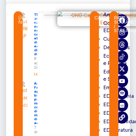
Amapá
TRE-AP
ÚLTIMAS
CATEGORIAS
REDES
suspende
NOTÍCIAS
SOCIAIS
Cortes
expediente
/
na sede e
EDcast
STREAM
nos
cartórios
Cultura
eleitorais
de todo o
estado nos
Destaques
dias 10 e 11
de agosto
Economia
8 de
e Política
agosto de
2026
Educação
Leia mais »
e Saúde
Acácio
Emprego
Favacho
apresenta
EDacademia
balanço
parcial do
mandato
EDbrasília
com mais
de R$ 668
EDcast
milhões
destinados
EDcomunida
ao Amapá
7 de agosto
EDliteratura
de 2026