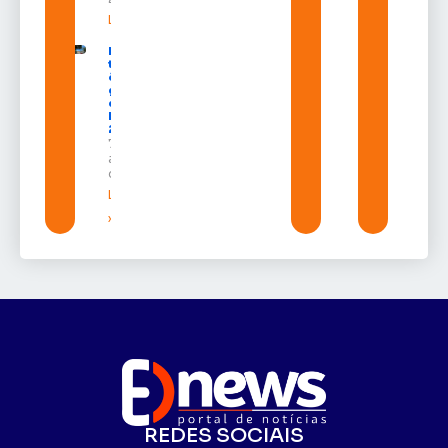
Leia mais »
Macapá
terá
ônibus
gratuitos
durante a
Expofeira
2026
7 de
agosto
de 2026
Leia mais
»
REDES SOCIAIS