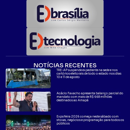
NOTÍCIAS RECENTES
TRE-AP suspende expediente na sede e nos
cartórios eleitorais de todo o estado nos dias
10 e 11 de agosto
Acácio Favacho apresenta balanço parcial do
mandato com mais de R$ 668 milhões
destinados ao Amapá
Expofeira 2026 começa neste sábado com
shows, negócios e programação para todos os
públicos