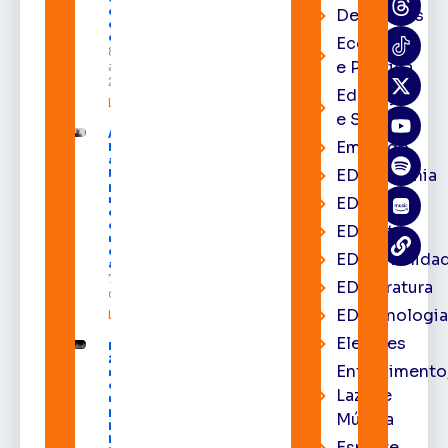
estado nos
Destaques
dias 10 e 11
de agosto
Economia
8 de
e Política
agosto de
2026
Educação
Leia mais »
e Saúde
Acácio
Emprego
Favacho
apresenta
EDacademia
balanço
parcial do
mandato
EDbrasília
com mais
de R$ 668
EDcast
milhões
destinados
EDcomunida
ao Amapá
7 de agosto
EDliteratura
de 2026
EDtecnologi
Leia mais »
Eleições
Expofeira
2026 começa
Entrenimento
neste sábado
com shows,
Lazer e
negócios e
programação
Música
para todos os
públicos
Esporte