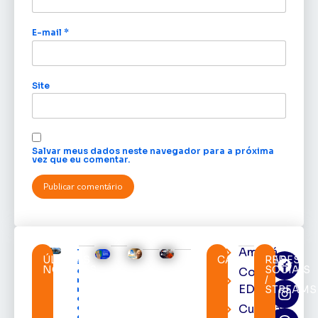
E-mail
*
Site
Salvar meus dados neste navegador para a próxima
vez que eu comentar.
Amapá
TRE-AP
ÚLTIMAS
CATEGORIAS
REDES
suspende
NOTÍCIAS
SOCIAIS
Cortes
expediente
/
na sede e
EDcast
STREAMS
nos
cartórios
Cultura
eleitorais
de todo o