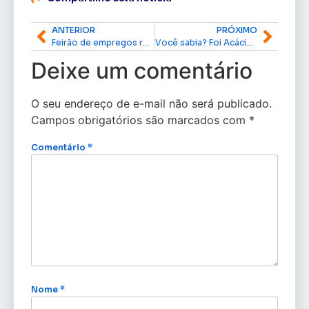
ANTERIOR
PRÓXIMO
Feirão de empregos reúne empresas e oferta 238 vagas no Sine de Macapá
Você sabia? Foi Acácio Favacho quem garantiu iluminação em LED nos 64 bairros de Macapá
Deixe um comentário
O seu endereço de e-mail não será publicado.
Campos obrigatórios são marcados com
*
Comentário
*
Nome
*