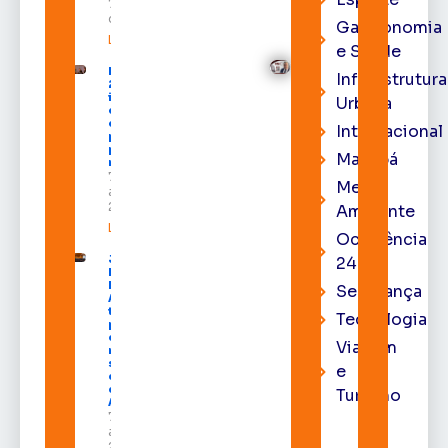
7 de agosto
de 2026
Gastronomia
Leia mais »
e Saúde
Expofeira
Infraestrutura
2026
impulsiona
Urbana
economia
e aumenta
Internacional
procura
por hotéis
Macapá
na capital
7 de
Meio
agosto de
2026
Ambiente
Leia mais »
Ocorrência
Juiz
24h
Diego
Moura de
Segurança
Araújo
toma
Tecnologia
posse
como
Viagem
membro
substituto
e
do Pleno
do TRE-
Turismo
AP
7 de
agosto de
2026