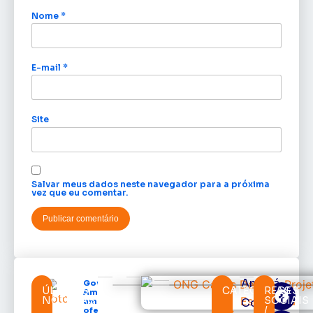
Nome
*
E-mail
*
Site
Salvar meus dados neste navegador para a próxima
vez que eu comentar.
Amapá
Governo do
ÚLTIMAS
CATEGORIAS
REDES
Amapá
NOTÍCIAS
SOCIAIS
Cortes
amplia
/
oferta de