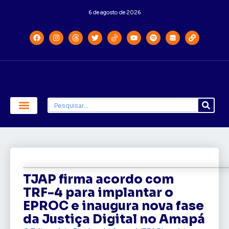
6 de agosto de 2026
Economia e Política
Saúde e Educação
TJAP firma acordo com
TRF-4 para implantar o
EPROC e inaugura nova fase
da Justiça Digital no Amapá