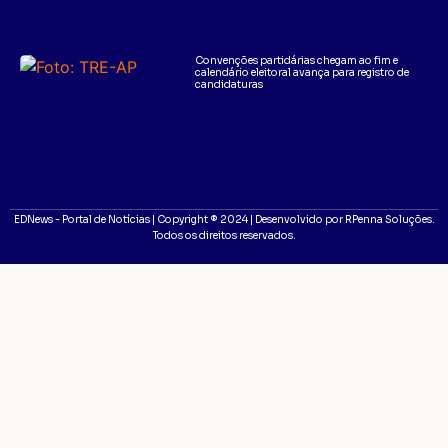
Convenções partidárias chegam ao fim e
calendário eleitoral avança para registro de
candidaturas
EDNews - Portal de Notícias | Copyright ® 2024 | Desenvolvido por RPenna Soluções.
Todos os direitos reservados.