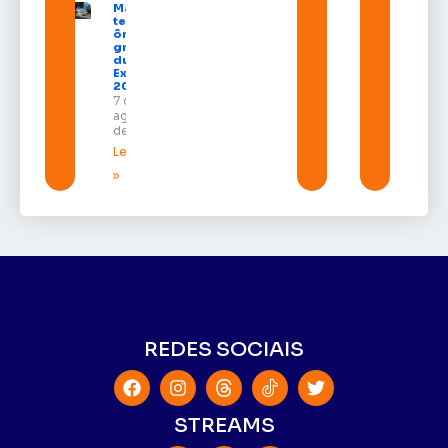
Macapá
terá
ônibus
gratuitos
durante a
Expofeira
2026
7 de
agosto
de 2026
Leia mais
»
REDES SOCIAIS
STREAMS