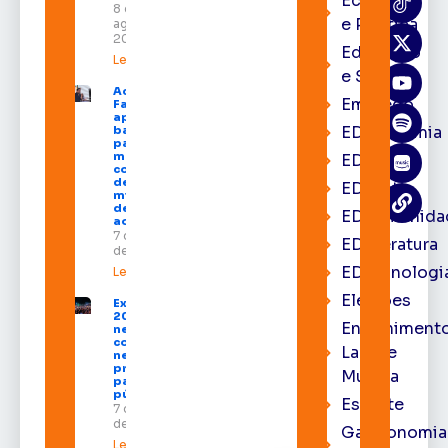
Economia
8 de
e Política
agosto de
2026
Educação
Leia mais »
e Saúde
Acácio
Emprego
Favacho
apresenta
EDacademia
balanço
parcial do
mandato
EDbrasília
com mais
de R$ 668
EDcast
milhões
destinados
EDcomunida
ao Amapá
7 de agosto
EDliteratura
de 2026
EDtecnologi
Leia mais »
Eleições
Expofeira
2026 começa
Entrenimento
neste sábado
com shows,
Lazer e
negócios e
programação
Música
para todos os
públicos
Esporte
7 de agosto
de 2026
Gastronomia
Leia mais »