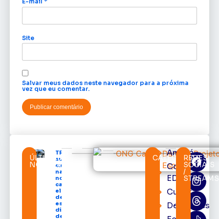
E-mail
*
Site
Salvar meus dados neste navegador para a próxima
vez que eu comentar.
Amapá
TRE-AP
ÚLTIMAS
CATEGORIAS
REDES
suspende
NOTÍCIAS
SOCIAIS
Cortes
expediente
/
na sede e
EDcast
STREAM
nos
cartórios
Cultura
eleitorais
de todo o
estado nos
Destaques
dias 10 e 11
de agosto