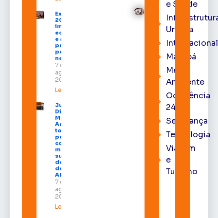
e Saúde
Expofeira
Infraestrutur
2026
impulsiona
Urbana
economia
e aumenta
Internacional
procura
por hotéis
Macapá
na capital
7 de
Meio
agosto de
2026
Ambiente
Leia mais »
Ocorrência
Juiz
24h
Diego
Moura de
Segurança
Araújo
toma
Tecnologia
posse
como
Viagem
membro
substituto
e
do Pleno
do TRE-
Turismo
AP
7 de
agosto de
2026
Leia mais »