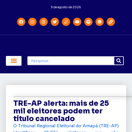
9 de agosto de 2026
Economia e Política
Saúde e Educação
TRE-AP alerta: mais de 25
mil eleitores podem ter
título cancelado
O Tribunal Regional Eleitoral do Amapá (TRE-AP)