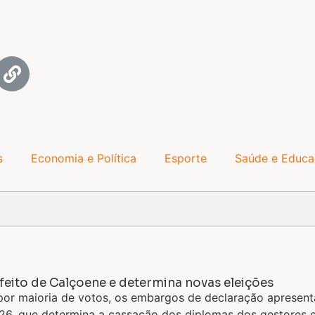
s
Economia e Política
Esporte
Saúde e Educ
eito de Calçoene e determina novas eleições
 por maioria de votos, os embargos de declaração apresent
6, que determina a cassação dos diplomas dos gestores el